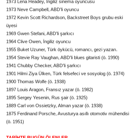
1973 Lena Headey, İngiliz sinema oyuncusu
1973 Neve Campbell, ABD’li oyuncu
1972 Kevin Scott Richardson, Backstreet Boys grubu eski
üyesi
1969 Gwen Stefani, ABD’li şarkıcı
1964 Clive Owen, İngiliz oyuncu
1955 Buket Uzuner, Türk öykücü, romancı, gezi yazarı.
1954 Stevie Ray Vaughan, ABD’li blues gitaristi (ö. 1990)
1941 Chubby Checker, ABD’li şarkıcı
1901 Hilmi Ziya Ülken, Türk felsefeci ve sosyolog (ö. 1974)
1900 Thomas Wolfe (ö. 1938)
1897 Louis Aragon, Fransız yazar (ö. 1982)
1895 Sergey Yesenin, Rus şair (ö. 1925)
1889 Carl von Ossietzky, Alman yazar (ö. 1938)
1875 Ferdinand Porsche, Avusturya asıllı otomotiv mühendisi
(ö. 1951)
TARİHTE BUGÜN ÖLENLER