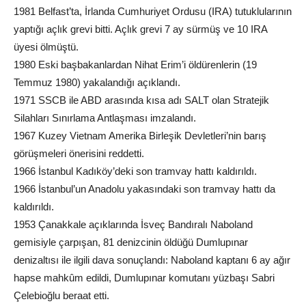
1981 Belfast’ta, İrlanda Cumhuriyet Ordusu (IRA) tutuklularının
yaptığı açlık grevi bitti. Açlık grevi 7 ay sürmüş ve 10 IRA
üyesi ölmüştü.
1980 Eski başbakanlardan Nihat Erim’i öldürenlerin (19
Temmuz 1980) yakalandığı açıklandı.
1971 SSCB ile ABD arasında kısa adı SALT olan Stratejik
Silahları Sınırlama Antlaşması imzalandı.
1967 Kuzey Vietnam Amerika Birleşik Devletleri’nin barış
görüşmeleri önerisini reddetti.
1966 İstanbul Kadıköy’deki son tramvay hattı kaldırıldı.
1966 İstanbul’un Anadolu yakasındaki son tramvay hattı da
kaldırıldı.
1953 Çanakkale açıklarında İsveç Bandıralı Naboland
gemisiyle çarpışan, 81 denizcinin öldüğü Dumlupınar
denizaltısı ile ilgili dava sonuçlandı: Naboland kaptanı 6 ay ağır
hapse mahkûm edildi, Dumlupınar komutanı yüzbaşı Sabri
Çelebioğlu beraat etti.