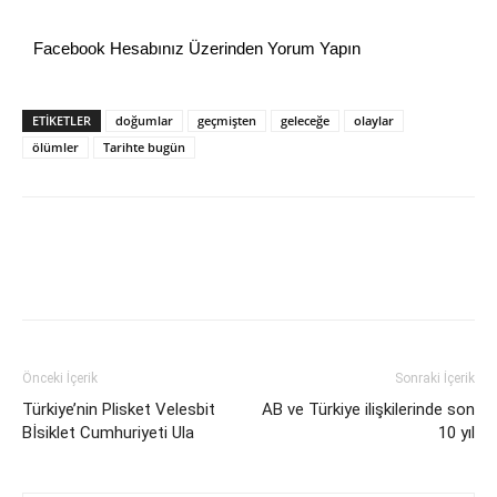
Facebook Hesabınız Üzerinden Yorum Yapın
ETİKETLER
doğumlar
geçmişten
geleceğe
olaylar
ölümler
Tarihte bugün
Önceki İçerik
Sonraki İçerik
Türkiye’nin Plisket Velesbit
AB ve Türkiye ilişkilerinde son
Bİsiklet Cumhuriyeti Ula
10 yıl