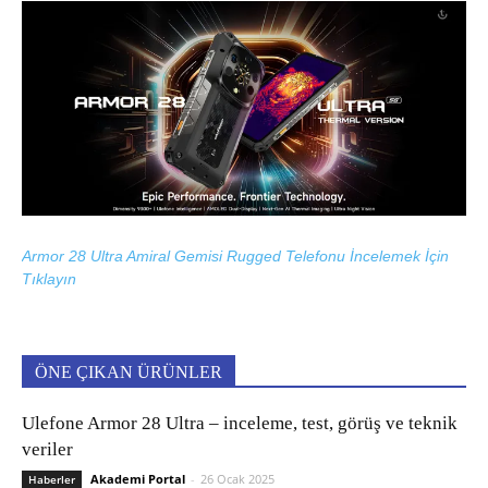
Armor 28 Ultra Amiral Gemisi Rugged Telefonu İncelemek İçin
Tıklayın
ÖNE ÇIKAN ÜRÜNLER
Ulefone Armor 28 Ultra – inceleme, test, görüş ve teknik
veriler
Akademi Portal
-
26 Ocak 2025
Haberler