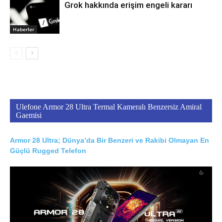
Grok hakkında erişim engeli kararı
Haberler
Ulefone Armor 28 Ultra Termal Kameralı Benzersiz Amiral
Gaemisi
Armor 28 Ultra; Dünya’da Bir Benzeri ve Rakibi Olmayan En
Güçlü Rugged Telefon