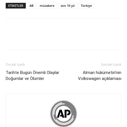
ETİKETLER
AB
müzakere
son 10 yıl
Türkiye
Önceki İçerik
Sonraki İçerik
Tarihte Bugün Önemli Olaylar
Alman hükümetin’nin
Doğumlar ve Ölümler
Volkswagen açıklaması