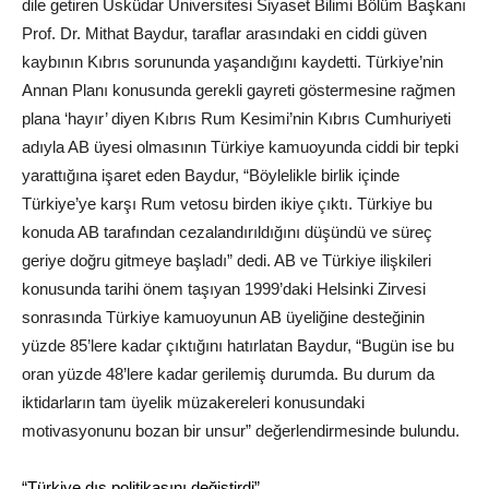
dile getiren Üsküdar Üniversitesi Siyaset Bilimi Bölüm Başkanı
Prof. Dr. Mithat Baydur, taraflar arasındaki en ciddi güven
kaybının Kıbrıs sorununda yaşandığını kaydetti. Türkiye’nin
Annan Planı konusunda gerekli gayreti göstermesine rağmen
plana ‘hayır’ diyen Kıbrıs Rum Kesimi’nin Kıbrıs Cumhuriyeti
adıyla AB üyesi olmasının Türkiye kamuoyunda ciddi bir tepki
yarattığına işaret eden Baydur, “Böylelikle birlik içinde
Türkiye’ye karşı Rum vetosu birden ikiye çıktı. Türkiye bu
konuda AB tarafından cezalandırıldığını düşündü ve süreç
geriye doğru gitmeye başladı” dedi. AB ve Türkiye ilişkileri
konusunda tarihi önem taşıyan 1999’daki Helsinki Zirvesi
sonrasında Türkiye kamuoyunun AB üyeliğine desteğinin
yüzde 85’lere kadar çıktığını hatırlatan Baydur, “Bugün ise bu
oran yüzde 48’lere kadar gerilemiş durumda. Bu durum da
iktidarların tam üyelik müzakereleri konusundaki
motivasyonunu bozan bir unsur” değerlendirmesinde bulundu.
“Türkiye dış politikasını değiştirdi”