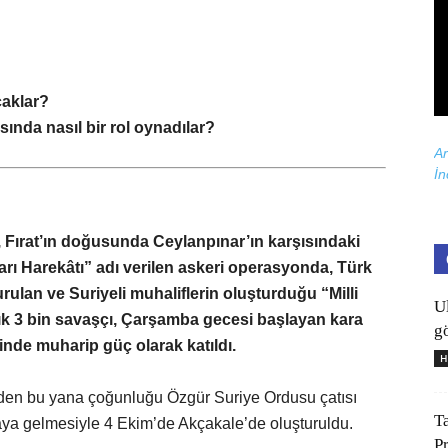
caklar?
nda nasıl bir rol oynadılar?
Ar
İn
 Fırat’ın doğusunda Ceylanpınar’ın karşısındaki
arı Harekâtı” adı verilen askeri operasyonda, Türk
kurulan ve Suriyeli muhaliflerin oluşturduğu “Milli
U
aşık 3 bin savaşçı, Çarşamba gecesi başlayan kara
gö
de muharip güç olarak katıldı.
H
1’den bu yana çoğunluğu Özgür Suriye Ordusu çatısı
T
 araya gelmesiyle 4 Ekim’de Akçakale’de oluşturuldu.
P