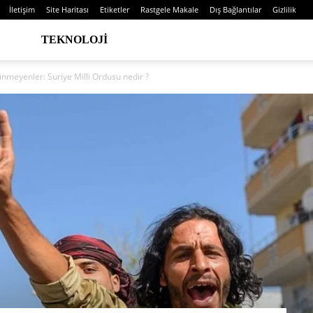
İletişim
Site Haritası
Etiketler
Rastgele Makale
Dış Bağlantılar
Gizlilik
TEKNOLOJI
linmeyenler: Suriye Milli Ordusu nedir ?