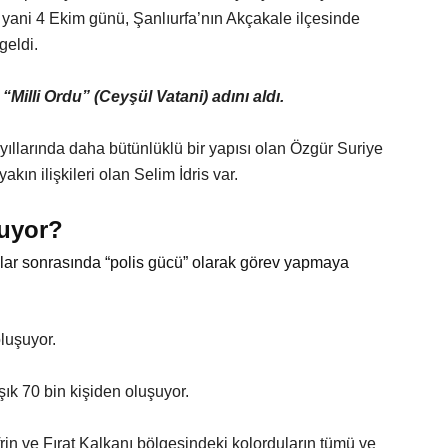
ani 4 Ekim günü, Şanlıurfa’nın Akçakale ilçesinde
geldi.
“Milli Ordu” (Ceyşül Vatani) adını aldı.
 yıllarında daha bütünlüklü bir yapısı olan Özgür Suriye
ın ilişkileri olan Selim İdris var.
şuyor?
nlar sonrasında “polis gücü” olarak görev yapmaya
luşuyor.
şık 70 bin kişiden oluşuyor.
frin ve Fırat Kalkanı bölgesindeki kolorduların tümü ve