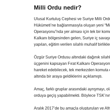
Milli Ordu nedir?
Ulusal Kurtuluş Cephesi ve Suriye Milli Ordu
Hükümeti’ne bağlanmasıyla oluşan yeni “Milli
Operasyonu”nda yer alması için tek bir komuta
Kalkanı bölgesinden gelen, Suriye iç savaşı
yapılan, eğitim verilen silahlı muhalif birlikl
Özgür Suriye Ordusu altındaki dağınık sila
üçgenini kapsayan Fırat Kalkanı Operasyonu
hareket edebilecek, tek merkezden komuta edi
altında bir araya geldiklerini açıklamıştı.
Amaç, farklı gruplar arasındaki ayrışmayı, o
orduya geçiş yapabilmekti. Böylece TSK’nın 
Aralık 2017’de bu amaçla oluşturulan ve Afr