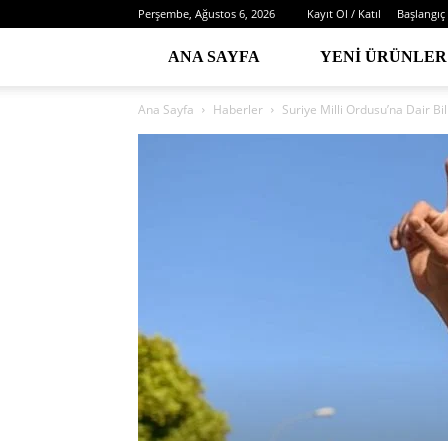
Perşembe, Ağustos 6, 2026
Kayıt Ol / Katıl
Başlangıç
ANA SAYFA
YENI ÜRÜNLER
Ana Sayfa
Haberler
Suriye Milli Ordusu’na Dair Bi