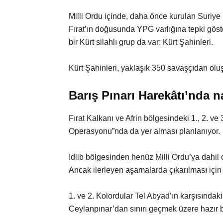
Milli Ordu içinde, daha önce kurulan Suriye M
Fırat’ın doğusunda YPG varlığına tepki gös
bir Kürt silahlı grup da var: Kürt Şahinleri.
Kürt Şahinleri, yaklaşık 350 savaşçıdan olu
Barış Pınarı Harekâtı’nda n
Fırat Kalkanı ve Afrin bölgesindeki 1., 2. ve
Operasyonu”nda da yer alması planlanıyor.
İdlib bölgesinden henüz Milli Ordu’ya dahil 
Ancak ilerleyen aşamalarda çıkarılması için h
1. ve 2. Kolordular Tel Abyad’ın karşısındak
Ceylanpınar’dan sınırı geçmek üzere hazır b