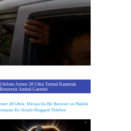
Ulefone Armor 28 Ultra Termal Kameralı
Benzersiz Amiral Gaemisi
mor 28 Ultra; Dünya’da Bir Benzeri ve Rakibi
lmayan En Güçlü Rugged Telefon