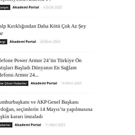
Akademi Portal
-
4 Ocak 2025
anşet
alp Kırıklığından Daha Kötü Çok Az Şey
ar
Akademi Portal
-
24 Ekim 2024
ergi
lefone Power Armor 24’ün Türkiye Ön
atışları Başladı Dünyanın En Sağlam
elefonu Armor 24...
Akademi Portal
-
16 Ekim 2023
ne Çıkan Haberler
umhurbaşkanı ve AKP Genel Başkanı
rdoğan, seçimlerin 14 Mayıs’ta yapılmasına
işkin kararı imzaladı
Akademi Portal
-
11 Mart 2023
aberler