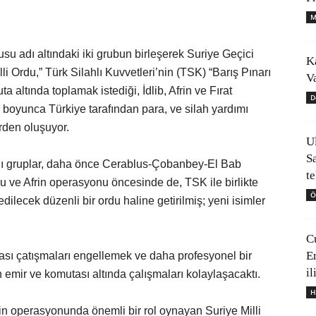
M
su adı altındaki iki grubun birleşerek Suriye Geçici
K
 Ordu,” Türk Silahlı Kuvvetleri’nin (TSK) “Barış Pınarı
V
 altında toplamak istediği, İdlib, Afrin ve Fırat
D
 boyunca Türkiye tarafından para, ve silah yardımı
erden oluşuyor.
U
S
hlı gruplar, daha önce Cerablus-Çobanbey-El Bab
t
 ve Afrin operasyonu öncesinde de, TSK ile birlikte
Ö
lecek düzenli bir ordu haline getirilmiş; yeni isimler
C
E
lası çatışmaları engellemek ve daha profesyonel bir
il
emir ve komutası altında çalışmaları kolaylaşacaktı.
H
in operasyonunda önemli bir rol oynayan Suriye Milli