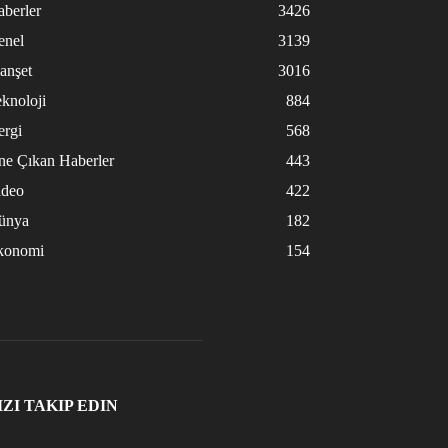
berler
3426
enel
3139
anşet
3016
knoloji
884
ergi
568
ne Çıkan Haberler
443
ideo
422
ünya
182
konomi
154
IZI TAKIP EDIN