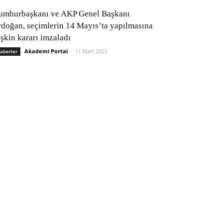
umhurbaşkanı ve AKP Genel Başkanı
rdoğan, seçimlerin 14 Mayıs’ta yapılmasına
işkin kararı imzaladı
Akademi Portal
-
11 Mart 2023
aberler