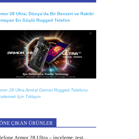
mor 28 Ultra; Dünya’da Bir Benzeri ve Rakibi
lmayan En Güçlü Rugged Telefon
mor 28 Ultra Amiral Gemisi Rugged Telefonu
celemek İçin
Tıklayın
ÖNE ÇIKAN ÜRÜNLER
lefone Armor 28 Ultra – inceleme, test,