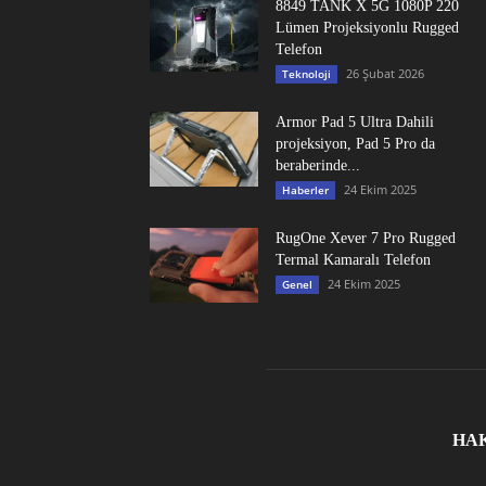
8849 TANK X 5G 1080P 220
Lümen Projeksiyonlu Rugged
Telefon
26 Şubat 2026
Teknoloji
Armor Pad 5 Ultra Dahili
projeksiyon, Pad 5 Pro da
beraberinde...
24 Ekim 2025
Haberler
RugOne Xever 7 Pro Rugged
Termal Kamaralı Telefon
24 Ekim 2025
Genel
HA