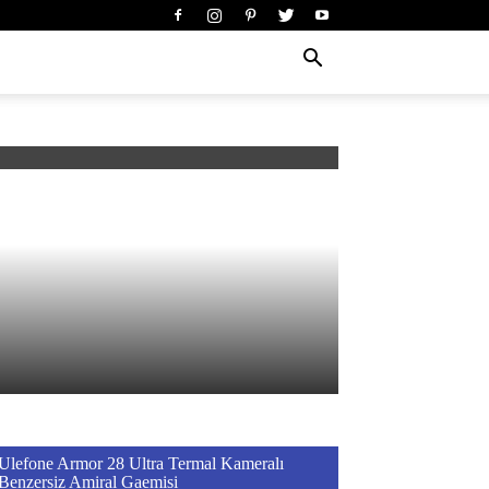
Ulefone Armor 28 Ultra Termal Kameralı
Benzersiz Amiral Gaemisi