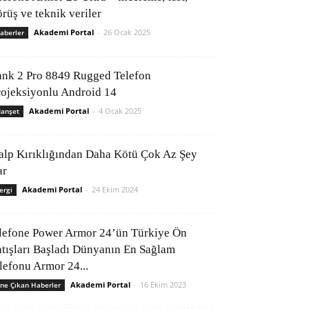
rüş ve teknik veriler
Akademi Portal
-
26 Ocak 2025
aberler
ank 2 Pro 8849 Rugged Telefon
rojeksiyonlu Android 14
Akademi Portal
-
4 Ocak 2025
anşet
alp Kırıklığından Daha Kötü Çok Az Şey
ar
Akademi Portal
-
24 Ekim 2024
ergi
lefone Power Armor 24’ün Türkiye Ön
atışları Başladı Dünyanın En Sağlam
elefonu Armor 24...
Akademi Portal
-
16 Ekim 2023
ne Çıkan Haberler