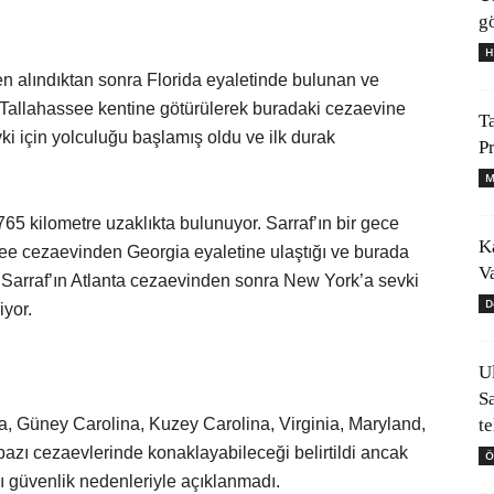
gö
H
n alındıktan sonra Florida eyaletinde bulunan ve
i Tallahassee kentine götürülerek buradaki cezaevine
T
ki için yolculuğu başlamış oldu ve ilk durak
P
M
5 kilometre uzaklıkta bulunuyor. Sarraf’ın bir gece
K
ssee cezaevinden Georgia eyaletine ulaştığı ve burada
V
 Sarraf’ın Atlanta cezaevinden sonra New York’a sevki
D
iyor.
U
S
t
a, Güney Carolina, Kuzey Carolina, Virginia, Maryland,
azı cezaevlerinde konaklayabileceği belirtildi ancak
Ö
 güvenlik nedenleriyle açıklanmadı.