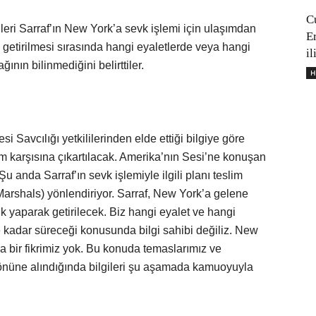
C
ileri Sarraf’ın New York’a sevk işlemi için ulaşımdan
E
 getirilmesi sırasında hangi eyaletlerde veya hangi
il
nın bilinmediğini belirttiler.
H
Savcılığı yetkililerinden elde ettiği bilgiye göre
 karşısına çıkartılacak. Amerika’nın Sesi’ne konuşan
u anda Sarraf’ın sevk işlemiyle ilgili planı teslim
rshals) yönlendiriyor. Sarraf, New York’a gelene
uk yaparak getirilecek. Biz hangi eyalet ve hangi
 kadar süreceği konusunda bilgi sahibi değiliz. New
 bir fikrimiz yok. Bu konuda temaslarımız ve
 önüne alındığında bilgileri şu aşamada kamuoyuyla