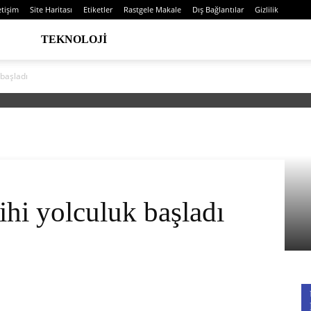
etişim
Site Haritası
Etiketler
Rastgele Makale
Dış Bağlantılar
Gizlilik
TEKNOLOJI
 başladı
rihi yolculuk başladı