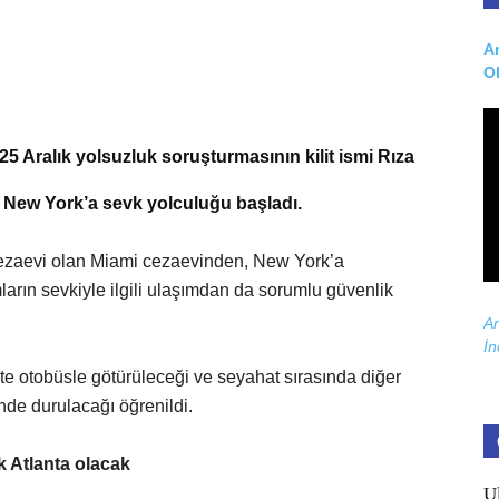
Ar
O
25 Aralık yolsuzluk soruşturmasının kilit ismi Rıza
n New York’a sevk yolculuğu başladı.
 cezaevi olan Miami cezaevinden, New York’a
arın sevkiyle ilgili ulaşımdan da sorumlu güvenlik
Ar
İn
ikte otobüsle götürüleceği ve seyahat sırasında diğer
nde durulacağı öğrenildi.
k Atlanta olacak
U