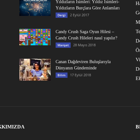
Yıldızların İsimleri: Yıldız İsimleri-
Ha
Yıldızların Burçlara Göre Anlamları
G
2 Eylül 2017
Dergi
M
Te
Candy Crush Saga Oyun Hilesi –
Candy Crush Hileleri nasıl yapılır?
D
28 Mayıs 2018
Manşet
Ö
V
Canan Dağdeviren Buluşlarıyla
Dünyanın Gündeminde
D
17 Eylül 2018
Bilim
E
KKIMIZDA
B