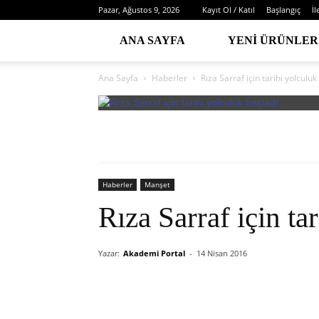
Pazar, Ağustos 9, 2026
Kayıt Ol / Katıl
Başlangıç
İl
ANA SAYFA
YENI ÜRÜNLER
Ana Sayfa
Haberler
Rıza Sarraf için tarihi yolculuk
Haberler
Manşet
Rıza Sarraf için ta
Yazar:
Akademi Portal
-
14 Nisan 2016