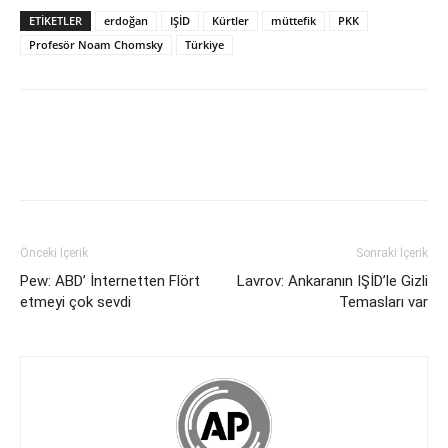
ETİKETLER
erdoğan
IŞİD
Kürtler
müttefik
PKK
Profesör Noam Chomsky
Türkiye
Önceki İçerik
Sonraki İçerik
Pew: ABD’ İnternetten Flört
Lavrov: Ankaranın IŞİD’le Gizli
etmeyi çok sevdi
Temasları var