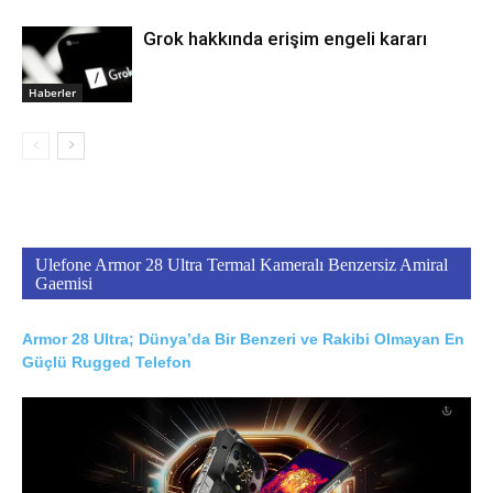
Grok hakkında erişim engeli kararı
Haberler
Ulefone Armor 28 Ultra Termal Kameralı Benzersiz Amiral
Gaemisi
Armor 28 Ultra; Dünya’da Bir Benzeri ve Rakibi Olmayan En
Güçlü Rugged Telefon