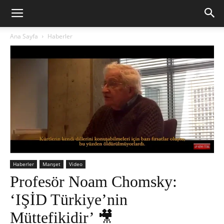
Ana Sayfa
Haberler
Haberler
Manşet
Video
Profesör Noam Chomsky:
‘IŞİD Türkiye’nin
Müttefikidir’ 🎥