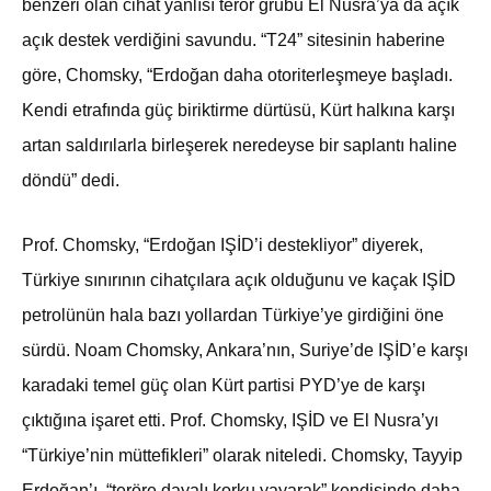
benzeri olan cihat yanlısı terör grubu El Nusra’ya da açık
açık destek verdiğini savundu. “T24” sitesinin haberine
göre, Chomsky, “Erdoğan daha otoriterleşmeye başladı.
Kendi etrafında güç biriktirme dürtüsü, Kürt halkına karşı
artan saldırılarla birleşerek neredeyse bir saplantı haline
döndü” dedi.
Prof. Chomsky, “Erdoğan IŞİD’i destekliyor” diyerek,
Türkiye sınırının cihatçılara açık olduğunu ve kaçak IŞİD
petrolünün hala bazı yollardan Türkiye’ye girdiğini öne
sürdü. Noam Chomsky, Ankara’nın, Suriye’de IŞİD’e karşı
karadaki temel güç olan Kürt partisi PYD’ye de karşı
çıktığına işaret etti. Prof. Chomsky, IŞİD ve El Nusra’yı
“Türkiye’nin müttefikleri” olarak niteledi. Chomsky, Tayyip
Erdoğan’ı, “teröre dayalı korku yayarak” kendisinde daha