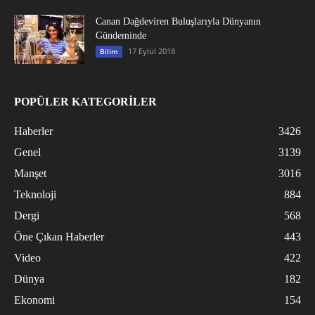
Canan Dağdeviren Buluşlarıyla Dünyanın
Gündeminde
17 Eylül 2018
Bilim
POPÜLER KATEGORİLER
Haberler
3426
Genel
3139
Manşet
3016
Teknoloji
884
Dergi
568
Öne Çıkan Haberler
443
Video
422
Dünya
182
Ekonomi
154