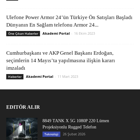
Ulefone Power Armor 24’ün Türkiye Ön Satışları Başladı
Dünyanın En Sağlam telefonu Armor 24...
Akademi Portal
-
16 Ekim 2023
Öne Çıkan Haberler
Cumhurbaşkanı ve AKP Genel Başkanı Erdoğan,
seçimlerin 14 Mayıs’ta yapılmasına ilişkin kararı
imzaladı
Akademi Portal
-
11 Mart 2023
Haberler
EDITÖR ALIR
8849 TANK X 5G 1080P 220 Lümen
Projeksiyonlu Rugged Telefon
26 Şubat 2026
Teknoloji