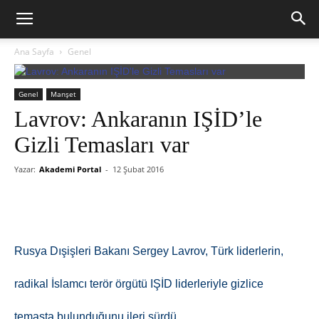
Ana Sayfa
Genel
Genel
Manşet
Lavrov: Ankaranın IŞİD’le
Gizli Temasları var
Yazar:
Akademi Portal
-
12 Şubat 2016
Rusya Dışişleri Bakanı Sergey Lavrov, Türk liderlerin,
radikal İslamcı terör örgütü IŞİD liderleriyle gizlice
temasta bulunduğunu ileri sürdü.