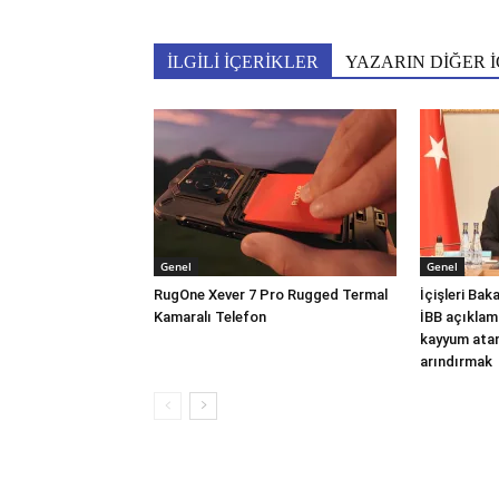
İLGİLİ İÇERİKLER
YAZARIN DİĞER İ
Genel
Genel
RugOne Xever 7 Pro Rugged Termal
İçişleri Ba
Kamaralı Telefon
İBB açıklam
kayyum atam
arındırmak