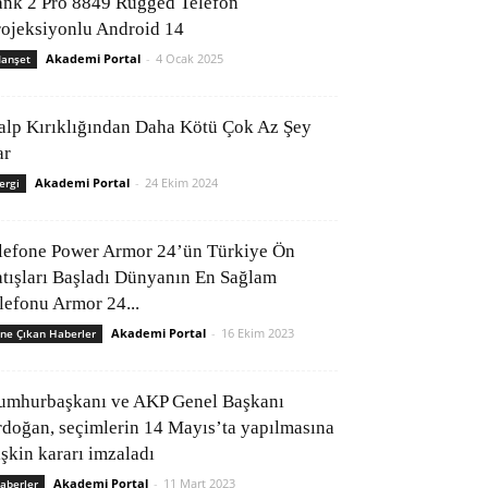
ank 2 Pro 8849 Rugged Telefon
rojeksiyonlu Android 14
Akademi Portal
-
4 Ocak 2025
anşet
alp Kırıklığından Daha Kötü Çok Az Şey
ar
Akademi Portal
-
24 Ekim 2024
ergi
lefone Power Armor 24’ün Türkiye Ön
atışları Başladı Dünyanın En Sağlam
elefonu Armor 24...
Akademi Portal
-
16 Ekim 2023
ne Çıkan Haberler
umhurbaşkanı ve AKP Genel Başkanı
rdoğan, seçimlerin 14 Mayıs’ta yapılmasına
işkin kararı imzaladı
Akademi Portal
-
11 Mart 2023
aberler