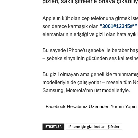
gizleri, saklı şifrelerle ortaya çıkabiliy
Apple’ın kült olan cep telefonuna girmek ist
son derece karmaşık olan
“3001#12345#*”
elemanlarının eriştiği ve gizli olan hata ay
Bu sayede iPhone’u şebeke ile beraber başt
– şebeke sinyalinin gücünden ses kalitesine
Bu gizli olmayan ama genellikle tanınmamış k
modelleriyle de çalışıyorlar – mesela tüm 
Samsung, Motorola’nın üst modelleriyle
.
Facebook Hesabınız Üzerinden Yorum Yapın
ETİKETLER
iPhone için gizli kodlar - Şifreler