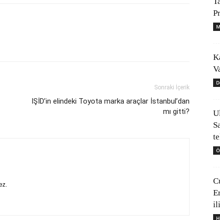
T
P
M
K
V
D
Sonraki İçerik
IŞİD’in elindeki Toyota marka araçlar İstanbul’dan
mı gitti?
U
S
t
Ö
C
ez.
E
il
H