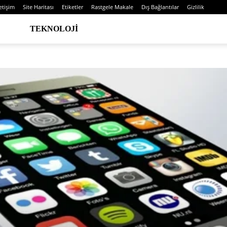
letişim
Site Haritası
Etiketler
Rastgele Makale
Dış Bağlantılar
Gizlilik
TEKNOLOJI