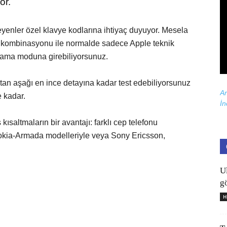
or.
eyenler özel klavye kodlarına ihtiyaç duyuyor. Mesela
kombinasyonu ile normalde sadece Apple teknik
ıklama moduna girebiliyorsunuz.
an aşağı en ince detayına kadar test edebiliyorsunuz
Ar
 kadar.
İn
ısaltmaların bir avantajı: farklı cep telefonu
Nokia-Armada modelleriyle veya Sony Ericsson,
U
gö
H