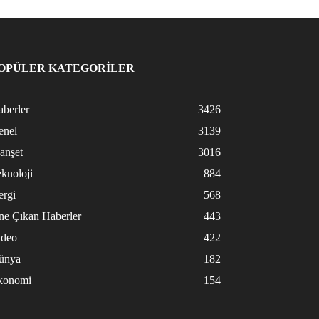
OPÜLER KATEGORİLER
berler
3426
enel
3139
anşet
3016
knoloji
884
ergi
568
ne Çıkan Haberler
443
ideo
422
ünya
182
konomi
154