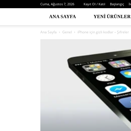
Cuma, Ağustos 7, 2026
Kayıt Ol / Katıl
Başlangıç
İ
ANA SAYFA
YENI ÜRÜNLER
Ana Sayfa
Genel
iPhone için gizli kodlar – Şifreler