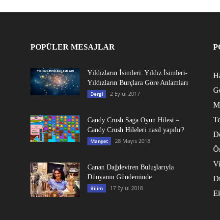
POPÜLER MESAJLAR
P
Yıldızların İsimleri: Yıldız İsimleri-
Ha
Yıldızların Burçlara Göre Anlamları
G
2 Eylül 2017
Dergi
M
Te
Candy Crush Saga Oyun Hilesi –
Candy Crush Hileleri nasıl yapılır?
D
28 Mayıs 2018
Manşet
Ö
V
Canan Dağdeviren Buluşlarıyla
Dünyanın Gündeminde
D
17 Eylül 2018
Bilim
E