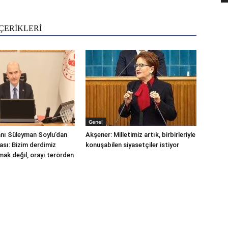
ÇERİKLERİ
Genel
kanı Süleyman Soylu’dan
Akşener: Milletimiz artık, birbirleriyle
ası: Bizim derdimiz
konuşabilen siyasetçiler istiyor
ak değil, orayı terörden