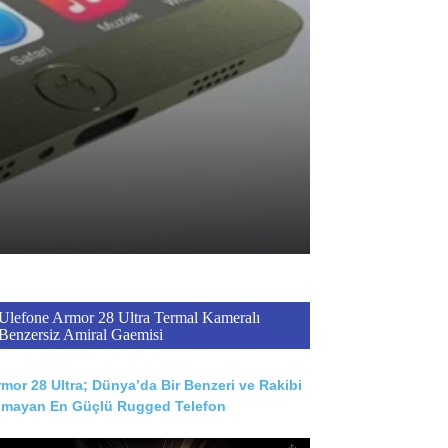
Ulefone Armor 28 Ultra Termal Kameralı
Benzersiz Amiral Gaemisi
mor 28 Ultra; Dünya’da Bir Benzeri ve Rakibi
lmayan En Güçlü Rugged Telefon