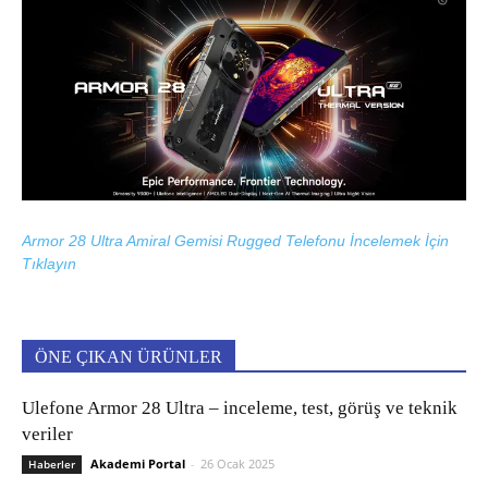
Armor 28 Ultra Amiral Gemisi Rugged Telefonu İncelemek İçin
Tıklayın
ÖNE ÇIKAN ÜRÜNLER
Ulefone Armor 28 Ultra – inceleme, test, görüş ve teknik
veriler
Akademi Portal
-
26 Ocak 2025
Haberler