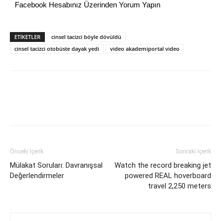
Facebook Hesabınız Üzerinden Yorum Yapın
ETİKETLER
cinsel tacizci böyle dövüldü
cinsel tacizci otobüste dayak yedi
video akademiportal video
Önceki İçerik
Sonraki İçerik
Mülakat Soruları: Davranışsal
Watch the record breaking jet
Değerlendirmeler
powered REAL hoverboard
travel 2,250 meters