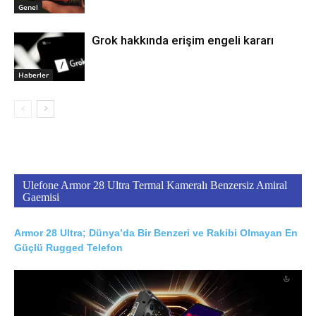
Genel
Grok hakkında erişim engeli kararı
Haberler
Ulefone Armor 28 Ultra Termal Kameralı Benzersiz Amiral
Gaemisi
Armor 28 Ultra; Dünya’da Bir Benzeri ve Rakibi Olmayan En
Güçlü Rugged Telefon