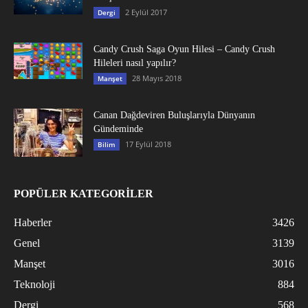
2 Eylül 2017
Dergi
Candy Crush Saga Oyun Hilesi – Candy Crush
Hileleri nasıl yapılır?
28 Mayıs 2018
Manşet
Canan Dağdeviren Buluşlarıyla Dünyanın
Gündeminde
17 Eylül 2018
Bilim
POPÜLER KATEGORİLER
Haberler
3426
Genel
3139
Manşet
3016
Teknoloji
884
Dergi
568