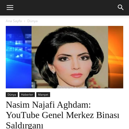
Ana Sayfa
Dünya
Dünya
Haberler
Manşet
Nasim Najafi Aghdam:
YouTube Genel Merkez Binası
Saldırganı