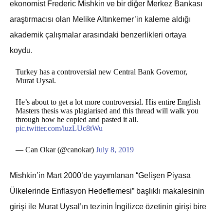
ekonomist Frederic Mishkin ve bir diğer Merkez Bankası
araştırmacısı olan Melike Altınkemer’in kaleme aldığı
akademik çalışmalar arasındaki benzerlikleri ortaya
koydu.
Turkey has a controversial new Central Bank Governor,
Murat Uysal.
He’s about to get a lot more controversial. His entire English
Masters thesis was plagiarised and this thread will walk you
through how he copied and pasted it all.
pic.twitter.com/iuzLUc8tWu
— Can Okar (@canokar)
July 8, 2019
Mishkin’in Mart 2000’de yayımlanan “Gelişen Piyasa
Ülkelerinde Enflasyon Hedeflemesi” başlıklı makalesinin
girişi ile Murat Uysal’ın tezinin İngilizce özetinin girişi bire