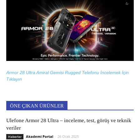
Armor 28 Ultra Amiral Gemisi Rugged Telefonu İncelemek İçin
Tıklayın
ÖNE ÇIKAN ÜRÜNLER
Ulefone Armor 28 Ultra – inceleme, test, görüş ve teknik
veriler
Akademi Portal
-
26 Ocak 2025
Haberler