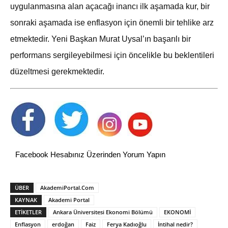
uygulanmasına alan açacağı inancı ilk aşamada kur, bir
sonraki aşamada ise enflasyon için önemli bir tehlike arz
etmektedir. Yeni Başkan Murat Uysal’ın başarılı bir
performans sergileyebilmesi için öncelikle bu beklentileri
düzeltmesi gerekmektedir.
Facebook Hesabınız Üzerinden Yorum Yapın
ÜBER
AkademiPortal.Com
KAYNAK
Akademi Portal
ETİKETLER
Ankara Üniversitesi Ekonomi Bölümü
EKONOMİ
Enflasyon
erdoğan
Faiz
Ferya Kadıoğlu
İntihal nedir?