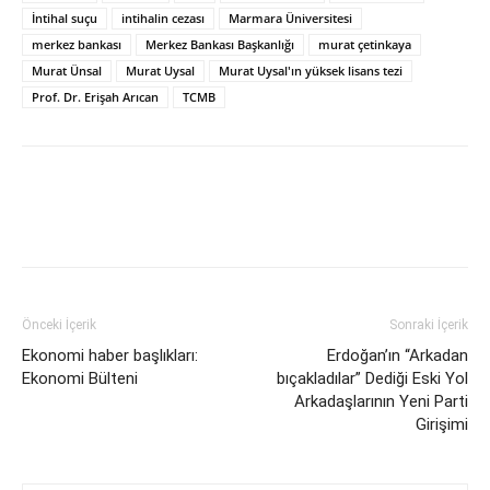
İntihal suçu
intihalin cezası
Marmara Üniversitesi
merkez bankası
Merkez Bankası Başkanlığı
murat çetinkaya
Murat Ünsal
Murat Uysal
Murat Uysal'ın yüksek lisans tezi
Prof. Dr. Erişah Arıcan
TCMB
Önceki İçerik
Sonraki İçerik
Ekonomi haber başlıkları:
Erdoğan’ın “Arkadan
Ekonomi Bülteni
bıçakladılar” Dediği Eski Yol
Arkadaşlarının Yeni Parti
Girişimi