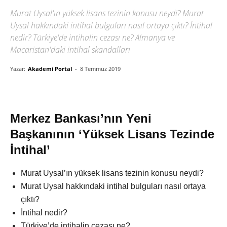
Murat Uysal'ın yüksek lisans tezinin konusu neydi? Murat
Uysal hakkındaki intihal bulguları nasıl ortaya çıktı? İntihal
nedir? Türkiye'de intihalin cezası ne? Almanya ve
Macaristan'daki intihal skandalları
Yazar:
Akademi Portal
-
8 Temmuz 2019
Merkez Bankası’nın Yeni
Başkanının ‘Yüksek Lisans Tezinde
İntihal’
Murat Uysal’ın yüksek lisans tezinin konusu neydi?
Murat Uysal hakkındaki intihal bulguları nasıl ortaya
çıktı?
İntihal nedir?
Türkiye’de intihalin cezası ne?