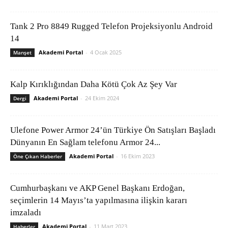
Tank 2 Pro 8849 Rugged Telefon Projeksiyonlu Android
14
Akademi Portal
-
4 Ocak 2025
Manşet
Kalp Kırıklığından Daha Kötü Çok Az Şey Var
Akademi Portal
-
24 Ekim 2024
Dergi
Ulefone Power Armor 24’ün Türkiye Ön Satışları Başladı
Dünyanın En Sağlam telefonu Armor 24...
Akademi Portal
-
16 Ekim 2023
Öne Çıkan Haberler
Cumhurbaşkanı ve AKP Genel Başkanı Erdoğan,
seçimlerin 14 Mayıs’ta yapılmasına ilişkin kararı
imzaladı
Akademi Portal
-
11 Mart 2023
Haberler