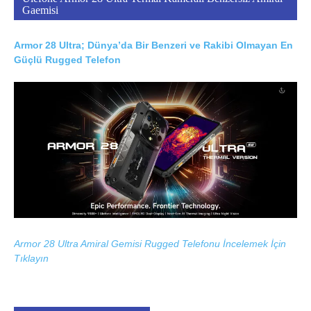
Gaemisi
Armor 28 Ultra; Dünya’da Bir Benzeri ve Rakibi Olmayan En
Güçlü Rugged Telefon
Armor 28 Ultra Amiral Gemisi Rugged Telefonu İncelemek İçin
Tıklayın