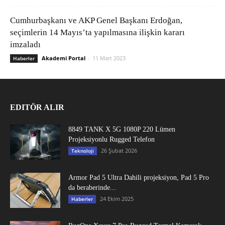
Cumhurbaşkanı ve AKP Genel Başkanı Erdoğan,
seçimlerin 14 Mayıs’ta yapılmasına ilişkin kararı
imzaladı
Akademi Portal
-
11 Mart 2023
Haberler
EDITÖR ALIR
8849 TANK X 5G 1080P 220 Lümen
Projeksiyonlu Rugged Telefon
26 Şubat 2026
Teknoloji
Armor Pad 5 Ultra Dahili projeksiyon, Pad 5 Pro
da beraberinde...
24 Ekim 2025
Haberler