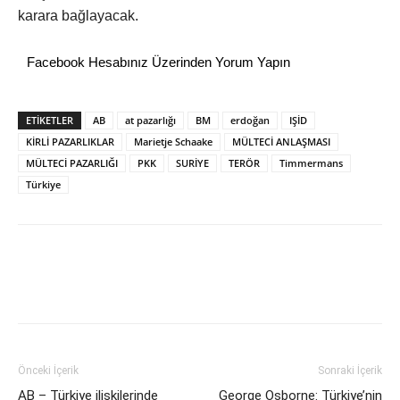
karara bağlayacak.
Facebook Hesabınız Üzerinden Yorum Yapın
ETİKETLER
AB
at pazarlığı
BM
erdoğan
IŞİD
KİRLİ PAZARLIKLAR
Marietje Schaake
MÜLTECİ ANLAŞMASI
MÜLTECİ PAZARLIĞI
PKK
SURİYE
TERÖR
Timmermans
Türkiye
Önceki İçerik
Sonraki İçerik
AB – Türkiye ilişkilerinde
George Osborne: Türkiye’nin