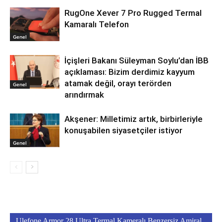
RugOne Xever 7 Pro Rugged Termal
Kamaralı Telefon
Genel
İçişleri Bakanı Süleyman Soylu’dan İBB
açıklaması: Bizim derdimiz kayyum
atamak değil, orayı terörden
Genel
arındırmak
Akşener: Milletimiz artık, birbirleriyle
konuşabilen siyasetçiler istiyor
Genel
Ulefone Armor 28 Ultra Termal Kameralı Benzersiz Amiral