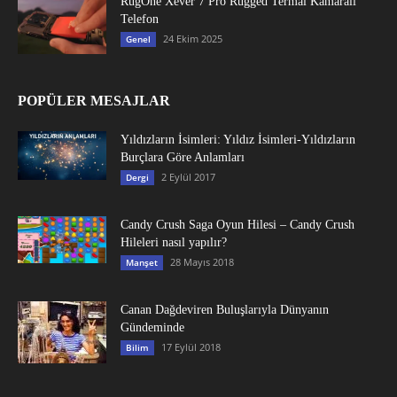
RugOne Xever 7 Pro Rugged Termal Kamaralı
Telefon
24 Ekim 2025
Genel
POPÜLER MESAJLAR
Yıldızların İsimleri: Yıldız İsimleri-Yıldızların
Burçlara Göre Anlamları
2 Eylül 2017
Dergi
Candy Crush Saga Oyun Hilesi – Candy Crush
Hileleri nasıl yapılır?
28 Mayıs 2018
Manşet
Canan Dağdeviren Buluşlarıyla Dünyanın
Gündeminde
17 Eylül 2018
Bilim