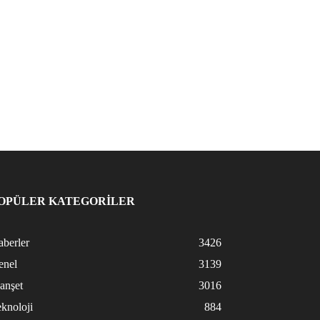
OPÜLER KATEGORİLER
berler
3426
enel
3139
anşet
3016
knoloji
884