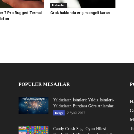
Haberler
er 7 Pro Rugged Termal
Grok hakkında erişim engeli kararı
lefon
POPÜLER MESAJLAR
P
Yıldızların İsimleri: Yıldız İsimleri-
Ha
Yıldızların Burçlara Göre Anlamları
G
2 Eylül 2017
Dergi
M
Te
Candy Crush Saga Oyun Hilesi –