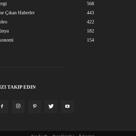
ergi
568
ne Çıkan Haberler
443
ideo
422
ünya
182
konomi
154
IZI TAKIP EDIN