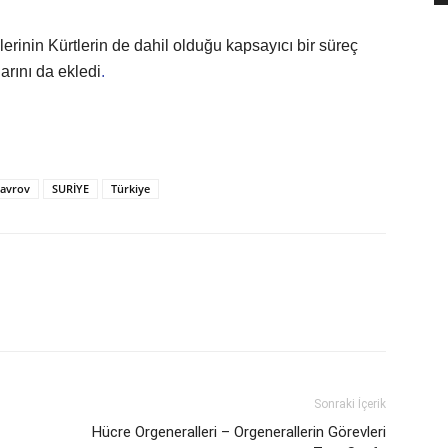
rinin Kürtlerin de dahil olduğu kapsayıcı bir süreç
arını da ekledi
.
avrov
SURİYE
Türkiye
Sonraki İçerik
Hücre Orgeneralleri – Orgenerallerin Görevleri