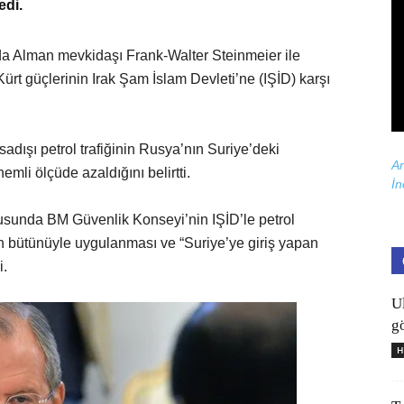
edi.
da Alman mevkidaşı Frank-Walter Steinmeier ile
ürt güçlerinin Irak Şam İslam Devleti’ne (IŞİD) karşı
sadışı petrol trafiğinin Rusya’nın Suriye’deki
Ar
li ölçüde azaldığını belirtti.
İn
nusunda BM Güvenlik Konseyi’nin IŞİD’le petrol
ın bütünüyle uygulanması ve “Suriye’ye giriş yapan
i.
U
gö
H