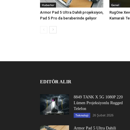
Haberler
Genel
Armor Pad 5 Ultra Dahili projeksiyon,
RugOne Xev
Pad 5 Pro da beraberinde geliyor
Kamaralı Te
EDITÖR ALIR
8849 TANK X 5G 1080P 220
Lümen Projeksiyonlu Rugged
Telefon
26 Şubat 2026
Teknoloji
Armor Pad 5 Ultra Dahili