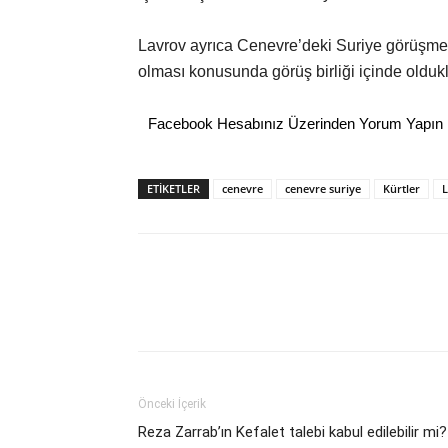
Lavrov ayrıca Cenevre’deki Suriye görüşmele
olması konusunda görüş birliği içinde oldukl
Facebook Hesabınız Üzerinden Yorum Yapın
ETİKETLER
cenevre
cenevre suriye
Kürtler
L
Önceki İçerik
Reza Zarrab’ın Kefalet talebi kabul edilebilir mi?