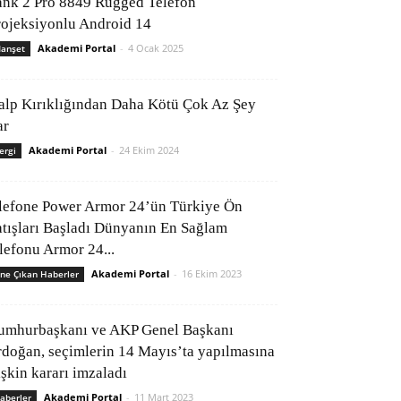
ank 2 Pro 8849 Rugged Telefon
rojeksiyonlu Android 14
Akademi Portal
-
4 Ocak 2025
anşet
alp Kırıklığından Daha Kötü Çok Az Şey
ar
Akademi Portal
-
24 Ekim 2024
ergi
lefone Power Armor 24’ün Türkiye Ön
atışları Başladı Dünyanın En Sağlam
elefonu Armor 24...
Akademi Portal
-
16 Ekim 2023
ne Çıkan Haberler
umhurbaşkanı ve AKP Genel Başkanı
rdoğan, seçimlerin 14 Mayıs’ta yapılmasına
işkin kararı imzaladı
Akademi Portal
-
11 Mart 2023
aberler