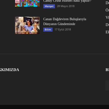
Candy Crush Hileleri nasıl yapılır?
D
28 Mayıs 2018
Manşet
Ö
V
Canan Dağdeviren Buluşlarıyla
Dünyanın Gündeminde
D
17 Eylül 2018
Bilim
E
KKIMIZDA
B