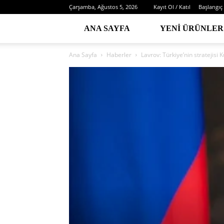
Çarşamba, Ağustos 5, 2026
Kayıt Ol / Katıl
Başlangıç
ANA SAYFA
YENI ÜRÜNLER
Ana Sayfa
Haberler
Lavrov: Türkiye’nin stratejisi 