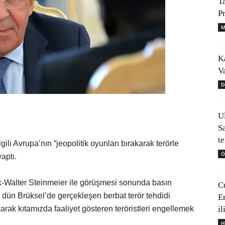
T
P
M
K
V
D
U
ı
S
t
gili Avrupa’nın “jeopolitik oyunları bırakarak terörle
Ö
aptı.
-Walter Steinmeier ile görüşmesi sonunda basın
C
n dün Brüksel’de gerçekleşen berbat terör tehdidi
E
il
akarak kıtamızda faaliyet gösteren teröristleri engellemek
H