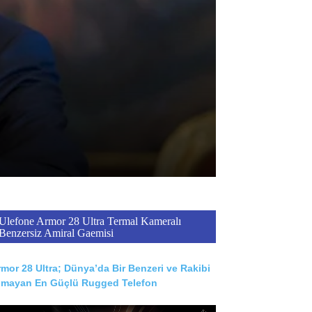
Ulefone Armor 28 Ultra Termal Kameralı
Benzersiz Amiral Gaemisi
mor 28 Ultra; Dünya’da Bir Benzeri ve Rakibi
lmayan En Güçlü Rugged Telefon