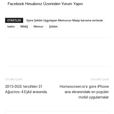
Facebook Hesabınız Üzerinden Yorum Yapın
ETİKETLER
Eşine Şiddet Uygulayan Memurun Maaşı karısına verlecek
kadın
MAAŞ
Memur
Şiddet
Önceki İçerik
Sonraki İçerik
2015-DGS tercihleri 31
Homescreen.is’e göre iPhone
Ağustos-4 Eylül arasında..
ana ekranındaki en popüler
mobil uygulamalar