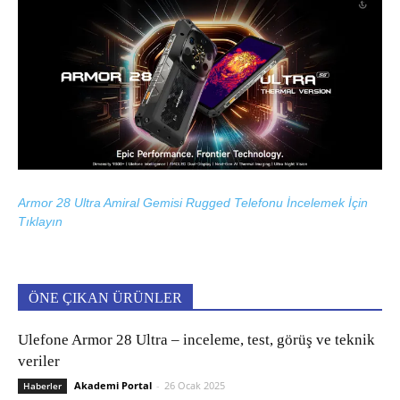
Armor 28 Ultra Amiral Gemisi Rugged Telefonu İncelemek İçin
Tıklayın
ÖNE ÇIKAN ÜRÜNLER
Ulefone Armor 28 Ultra – inceleme, test, görüş ve teknik
veriler
Akademi Portal
-
26 Ocak 2025
Haberler