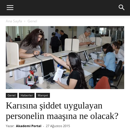
Ana Sayfa
Genel
Genel
Haberler
Manşet
Karısına şiddet uygulayan
personelin maaşına ne olacak?
Yazar:
Akademi Portal
-
27 Ağustos 2015