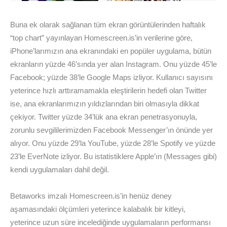
Buna ek olarak sağlanan tüm ekran görüntülerinden haftalık
“top chart” yayınlayan Homescreen.is’in verilerine göre,
iPhone’larımızın ana ekranındaki en popüler uygulama, bütün
ekranların yüzde 46’sında yer alan Instagram. Onu yüzde 45’le
Facebook; yüzde 38’le Google Maps izliyor. Kullanıcı sayısını
yeterince hızlı arttıramamakla eleştirilerin hedefi olan Twitter
ise, ana ekranlarımızın yıldızlarından biri olmasıyla dikkat
çekiyor. Twitter yüzde 34’lük ana ekran penetrasyonuyla,
zorunlu sevgililerimizden Facebook Messenger’ın önünde yer
alıyor. Onu yüzde 29’la YouTube, yüzde 28’le Spotify ve yüzde
23’le EverNote izliyor. Bu istatistiklere Apple’ın (Messages gibi)
kendi uygulamaları dahil değil.
Betaworks imzalı Homescreen.is’in henüz deney
aşamasındaki ölçümleri yeterince kalabalık bir kitleyi,
yeterince uzun süre incelediğinde uygulamaların performansı