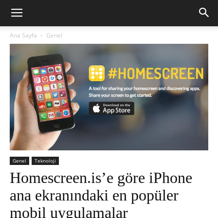
Ana Sayfa
Genel
Genel
Teknoloji
Homescreen.is’e göre iPhone
ana ekranındaki en popüler
mobil uygulamalar