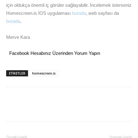
için oldukça önemli iç görüler sağlayabilir. İncelemek isterseniz
Homescreen.is İOS uygulaması
burada
, web sayfası da
burada
.
Merve Kara
Facebook Hesabınız Üzerinden Yorum Yapın
ETİKETLER
homescreen.is
Önceki İçerik
Sonraki İçerik