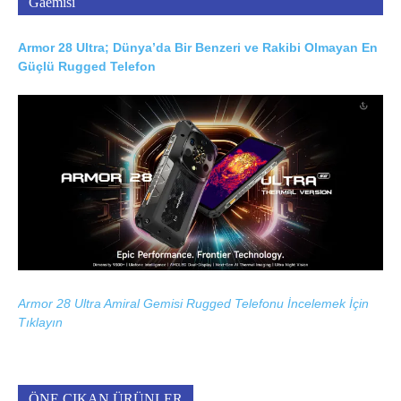
Gaemisi
Armor 28 Ultra; Dünya’da Bir Benzeri ve Rakibi Olmayan En
Güçlü Rugged Telefon
Armor 28 Ultra Amiral Gemisi Rugged Telefonu İncelemek İçin
Tıklayın
ÖNE ÇIKAN ÜRÜNLER