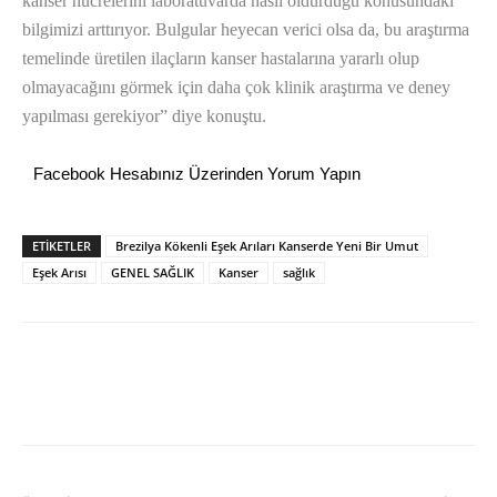
kanser hücrelerini laboratuvarda nasıl öldürdüğü konusundaki
bilgimizi arttırıyor. Bulgular heyecan verici olsa da, bu araştırma
temelinde üretilen ilaçların kanser hastalarına yararlı olup
olmayacağını görmek için daha çok klinik araştırma ve deney
yapılması gerekiyor” diye konuştu.
Facebook Hesabınız Üzerinden Yorum Yapın
ETİKETLER
Brezilya Kökenli Eşek Arıları Kanserde Yeni Bir Umut
Eşek Arısı
GENEL SAĞLIK
Kanser
sağlık