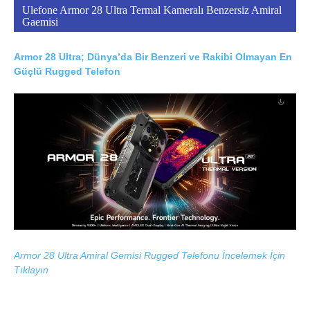
Ulefone Armor 28 Ultra Termal Kameralı Benzersiz Amiral
Gaemisi
Armor 28 Ultra; Dünya’da Bir Benzeri ve Rakibi Olmayan En
Güçlü Rugged Telefon
Armor 28 Ultra Amiral Gemisi Rugged Telefonu İncelemek İçin
Tıklayın