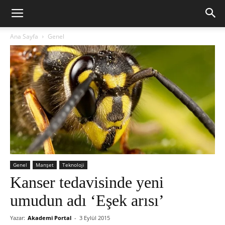
Ana Sayfa
Genel
Genel
Manşet
Teknoloji
Kanser tedavisinde yeni
umudun adı ‘Eşek arısı’
Yazar:
Akademi Portal
-
3 Eylül 2015