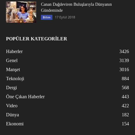
Canan Dağdeviren Buluşlarıyla Dünyanın
Gündeminde
17 Eylül 2018
Bilim
POPÜLER KATEGORİLER
Haberler
3426
Genel
3139
Manşet
3016
Teknoloji
884
Dergi
568
Öne Çıkan Haberler
443
Video
422
Dünya
182
Ekonomi
154