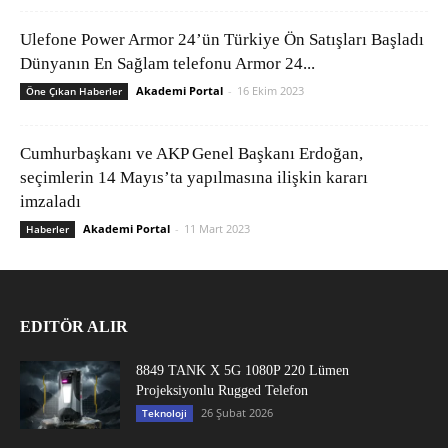
Ulefone Power Armor 24’ün Türkiye Ön Satışları Başladı
Dünyanın En Sağlam telefonu Armor 24...
Akademi Portal
-
16 Ekim 2023
Öne Çıkan Haberler
Cumhurbaşkanı ve AKP Genel Başkanı Erdoğan,
seçimlerin 14 Mayıs’ta yapılmasına ilişkin kararı
imzaladı
Akademi Portal
-
11 Mart 2023
Haberler
EDITÖR ALIR
8849 TANK X 5G 1080P 220 Lümen
Projeksiyonlu Rugged Telefon
26 Şubat 2026
Teknoloji