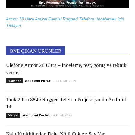
Armor 28 Ultra Amiral Gemisi Rugged Telefonu İncelemek İçin
Tıklayın
ÖNE ÇIKAN ÜRÜNLER
Ulefone Armor 28 Ultra – inceleme, test, görüş ve teknik
veriler
Akademi Portal
-
26 Ocak 2025
Haberler
Tank 2 Pro 8849 Rugged Telefon Projeksiyonlu Android
14
Akademi Portal
-
4 Ocak 2025
Manşet
Kalp Kırıklığından Daha Kötü Çok Az Şey Var