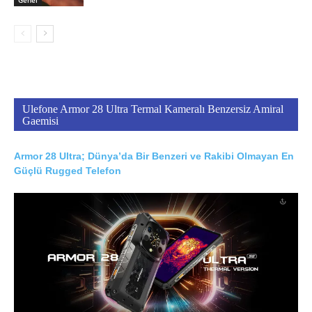
Genel
Ulefone Armor 28 Ultra Termal Kameralı Benzersiz Amiral
Gaemisi
Armor 28 Ultra; Dünya’da Bir Benzeri ve Rakibi Olmayan En
Güçlü Rugged Telefon