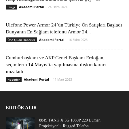
Akademi Portal
-
24 Ekim 2024
Dergi
Ulefone Power Armor 24’ün Türkiye Ön Satışları Başladı
Dünyanın En Sağlam telefonu Armor 24...
Akademi Portal
-
16 Ekim 2023
Öne Çıkan Haberler
Cumhurbaşkanı ve AKP Genel Başkanı Erdoğan,
seçimlerin 14 Mayıs’ta yapılmasına ilişkin kararı
imzaladı
Akademi Portal
-
11 Mart 2023
Haberler
EDITÖR ALIR
8849 TANK X 5G 1080P 220 Lümen
Projeksiyonlu Rugged Telefon