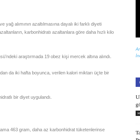
 yağ alımının azaltılmasına dayalı iki farklı diyeti
ltanların, karbonhidratı azaltanlara göre daha hızlı kilo
Ar
İn
üsü’ndeki araştırmada 19 obez kişi mercek altına alındı.
dan da iki hafta boyunca, verilen kalori miktarı üçte bir
U
dratlı bir diyet uygulandı.
gö
H
alama 463 gram, daha az karbonhidrat tüketenlerinse
T