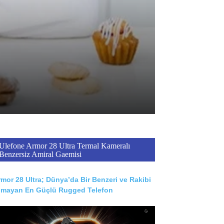
Ulefone Armor 28 Ultra Termal Kameralı
Benzersiz Amiral Gaemisi
mor 28 Ultra; Dünya’da Bir Benzeri ve Rakibi
lmayan En Güçlü Rugged Telefon