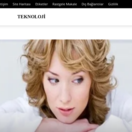
etişim
Site Haritası
Etiketler
Rastgele Makale
Dış Bağlantılar
Gizlilik
TEKNOLOJI