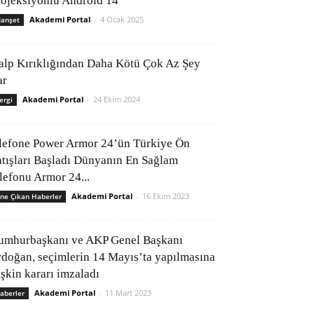
rojeksiyonlu Android 14
Akademi Portal
-
4 Ocak 2025
anşet
alp Kırıklığından Daha Kötü Çok Az Şey
ar
Akademi Portal
-
24 Ekim 2024
ergi
lefone Power Armor 24’ün Türkiye Ön
atışları Başladı Dünyanın En Sağlam
elefonu Armor 24...
Akademi Portal
-
16 Ekim 2023
ne Çıkan Haberler
umhurbaşkanı ve AKP Genel Başkanı
rdoğan, seçimlerin 14 Mayıs’ta yapılmasına
işkin kararı imzaladı
Akademi Portal
-
11 Mart 2023
aberler