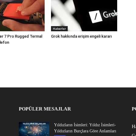
Haberler
er 7 Pro Rugged Termal
Grok hakkında erişim engeli kararı
lefon
POPÜLER MESAJLAR
P
Yıldızların İsimleri: Yıldız İsimleri-
Ha
Yıldızların Burçlara Göre Anlamları
G