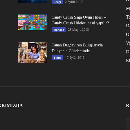
2 Eylül 2017
Dergi
M
Te
Candy Crush Saga Oyun Hilesi –
Candy Crush Hileleri nasıl yapılır?
D
28 Mayıs 2018
Manşet
Ö
V
Canan Dağdeviren Buluşlarıyla
Dünyanın Gündeminde
D
17 Eylül 2018
Bilim
E
KKIMIZDA
B