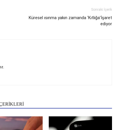
Sonraki İçerik
Küresel ısınma yakın zamanda ‘Kıtlığa’İşaret
ediyor
ez.
ÇERİKLERİ