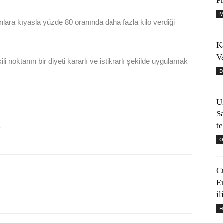
P
M
nlara kıyasla yüzde 80 oranında daha fazla kilo verdiği
K
V
li noktanın bir diyeti kararlı ve istikrarlı şekilde uygulamak
D
U
S
t
Ö
C
E
il
H