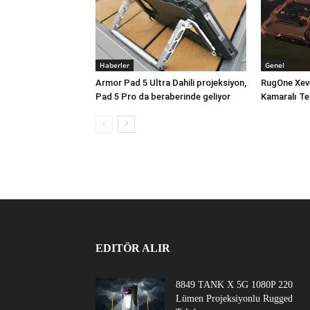
Haberler
Genel
Armor Pad 5 Ultra Dahili projeksiyon,
RugOne Xev
Pad 5 Pro da beraberinde geliyor
Kamaralı Te
EDITÖR ALIR
8849 TANK X 5G 1080P 220
Lümen Projeksiyonlu Rugged