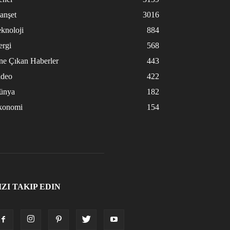
anşet
3016
knoloji
884
ergi
568
ne Çıkan Haberler
443
ideo
422
ünya
182
konomi
154
IZI TAKIP EDIN