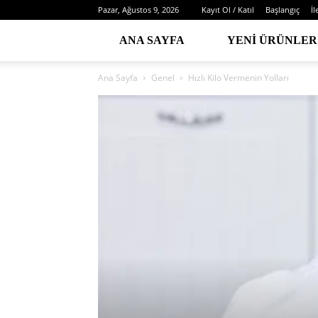
Pazar, Ağustos 9, 2026
Kayıt Ol / Katıl
Başlangıç
İl
ANA SAYFA
YENI ÜRÜNLER
Ana Sayfa
Genel
Hızlı Kilo Vermenin Yolları