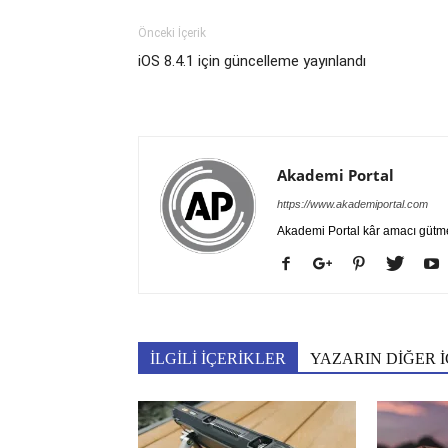
Önceki İçerik
iOS 8.4.1 için güncelleme yayınlandı
Akademi Portal
https://www.akademiportal.com
Akademi Portal kâr amacı gütm
İLGİLİ İÇERİKLER
YAZARIN DİĞER İ