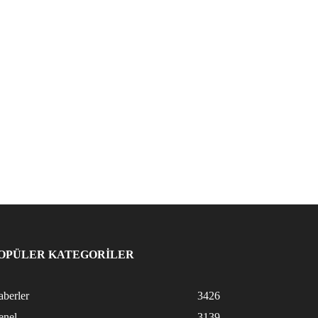
OPÜLER KATEGORİLER
berler
3426
enel
3139