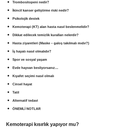
Trombositopeni nedir?
İkincil kanser geliştirme riski nedir?
Psikolojik destek
Kemoterapi (KT) alan hasta nasıl beslenmelidir?
Dikkat edilecek temizlik kuralları nelerdir?
Hasta ziyaretleri (Maske – galoş takılmalı mıdır?)
İş hayatı nasıl olmalıdır?
Spor ve sosyal yaşam
Evde hayvan besliyorsanız…
Kıyafet seçimi nasıl olmalı
Cinsel hayat
Tatil
Alternatif tedavi
ÖNEMLİ NOTLAR
Kemoterapi kısırlık yapıyor mu?