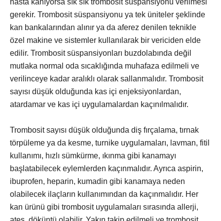
hasta kanıyorsa sık sık trombosit süspansiyonu verilmesi
gerekir. Trombosit süspansiyonu ya tek üniteler şeklinde
kan bankalarından alınır ya da aferez denilen teknikle
özel makine ve sistemler kullanılarak bir vericiden elde
edilir. Trombosit süspansiyonları buzdolabında değil
mutlaka normal oda sıcaklığında muhafaza edilmeli ve
verilinceye kadar aralıklı olarak sallanmalıdır. Trombosit
sayısı düşük olduğunda kas içi enjeksiyonlardan,
atardamar ve kas içi uygulamalardan kaçınılmalıdır.
Trombosit sayısı düşük olduğunda diş fırçalama, tırnak
törpüleme ya da kesme, turnike uygulamaları, lavman, fitil
kullanımı, hızlı sümkürme, ıkınma gibi kanamayı
başlatabilecek eylemlerden kaçınmalıdır. Ayrıca aspirin,
ibuprofen, heparin, kumadin gibi kanamaya neden
olabilecek ilaçların kullanımından da kaçınmalıdır. Her
kan ürünü gibi trombosit uygulamaları sırasında allerji,
ateş, döküntü olabilir. Yakın takip edilmeli ve trombosit