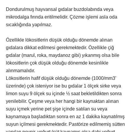
Dondurulmuş hayvansal gıdalar buzdolabında veya
mikrodalga fırında eritilmelidir. Çözme işlemi asla oda
sıcaklığında yapılmaz.
Özellikle lökositlerin düşük olduğu dönemde alınan
gıdalara dikkat edilmesi gerekmektedir. Özellikle çiğ
gıdalar (marul, roka, maydanoz gibi) yıkanmış olsa bile
lökositlerin çok düşük olduğu dönemde kesinlikle
alınmamalıdır.
Lökositlerin hafif düşük olduğu dönemde (1000/mm3’
üzerinde) çok isteniyor ise bu gıdalar 1 ölçek sirke veya
limon suyu 9 ölçek su içinde ½ saat bekletildikten sonra
yenilebilir. Çeşme veya her hangi bir kaynaktan alınan
suyu içmek yerine pet şişe içinde satılan su veya
kaynamaya başladıktan sonra en az 1 dakika kaynatılmış
suyun içilmesi gerekmektedir. Pastörize edilmemiş sütten
yapılan peynir, yoğurt (süt kaynamış olsa dahi yoğurt