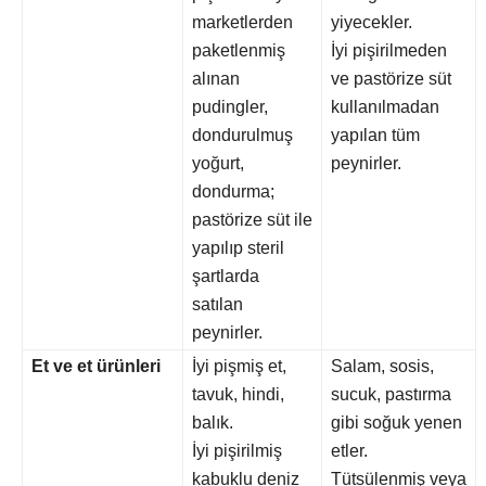
marketlerden
yiyecekler.
paketlenmiş
İyi pişirilmeden
alınan
ve pastörize süt
pudingler,
kullanılmadan
dondurulmuş
yapılan tüm
yoğurt,
peynirler.
dondurma;
pastörize süt ile
yapılıp steril
şartlarda
satılan
peynirler.
Et ve et ürünleri
İyi pişmiş et,
Salam, sosis,
tavuk, hindi,
sucuk, pastırma
balık.
gibi soğuk yenen
İyi pişirilmiş
etler.
kabuklu deniz
Tütsülenmiş veya