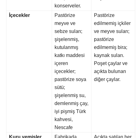
konserveler.
İçecekler
Pastörize
Pastörize
meyve ve
edilmemiş içkiler
sebze suları;
ve meyve suları;
şişelenmiş,
pastörize
kutulanmış
edilmemiş bira;
katkı maddesi
kaynak suları.
içeren
Poşet çaylar ve
içecekler;
açıkta bulunan
pastörize soya
diğer çaylar.
sütü;
şişelenmiş su,
demlenmiş çay,
iyi pişmiş Türk
kahvesi,
Nescafe
Kuru yemişler
Fabrikada
Açıkta satılan her