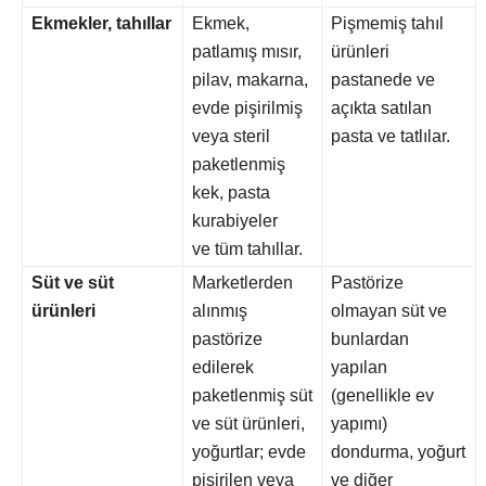
Ekmekler, tahıllar
Ekmek,
Pişmemiş tahıl
patlamış mısır,
ürünleri
pilav, makarna,
pastanede ve
evde pişirilmiş
açıkta satılan
veya steril
pasta ve tatlılar.
paketlenmiş
kek, pasta
kurabiyeler
ve tüm tahıllar.
Süt ve süt
Marketlerden
Pastörize
ürünleri
alınmış
olmayan süt ve
pastörize
bunlardan
edilerek
yapılan
paketlenmiş süt
(genellikle ev
ve süt ürünleri,
yapımı)
yoğurtlar; evde
dondurma, yoğurt
pişirilen veya
ve diğer