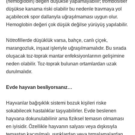
(hemoglobin) değeri düşükse yapamayabilir; trombositler
düşükse kanama riski olabilir bu nedenle travmaya yol
açabilecek spor dallarıyla uğraşılmaması uygun olur.
Hemoglobin değeri çok düşük değilse yürüyüş yapılabilir.
Nötrofillerde düşüklük varsa, bahçe, canlı çiçek,
marangozluk, inşaat işleriyle uğraşılmamalıdır. Bu sırada
oluşacak toz-toprak mantar enfeksiyonlarının gelişimine
neden olabilir. Toz-toprak bulunan ortamlardan uzak
durulmalıdır.
Evde hayvan besliyorsanız…
Hayvanlar bağışıklık sistemi bozuk kişileri riske
sokabilecek hastalıklar taşıyabilirler. Evde beslenen
hayvana dokunulabilinir ama fiziksel temasın olmaması
en iyisidir. Özellikle hayvanın salyası veya dışkısıyla
temastan kaçınılmalı, ısırıklardan veya tırmalamalardan