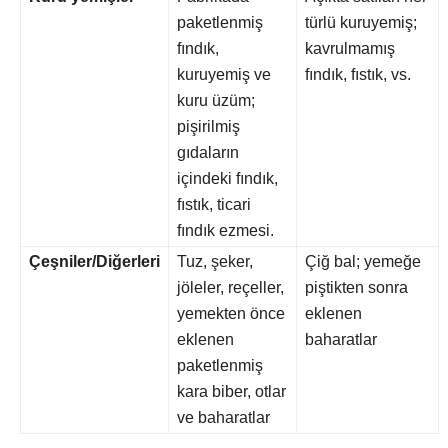
paketlenmiş
türlü kuruyemiş;
fındık,
kavrulmamış
kuruyemiş ve
fındık, fıstık, vs.
kuru üzüm;
pişirilmiş
gıdaların
içindeki fındık,
fıstık, ticari
fındık ezmesi.
Çeşniler/Diğerleri
Tuz, şeker,
Çiğ bal; yemeğe
jöleler, reçeller,
piştikten sonra
yemekten önce
eklenen
eklenen
baharatlar
paketlenmiş
kara biber, otlar
ve baharatlar