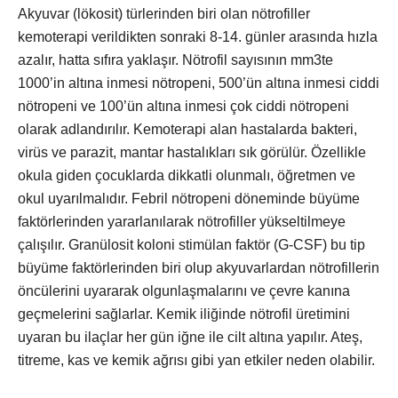
Akyuvar (lökosit) türlerinden biri olan nötrofiller
kemoterapi verildikten sonraki 8-14. günler arasında hızla
azalır, hatta sıfıra yaklaşır. Nötrofil sayısının mm3te
1000’in altına inmesi nötropeni, 500’ün altına inmesi ciddi
nötropeni ve 100’ün altına inmesi çok ciddi nötropeni
olarak adlandırılır. Kemoterapi alan hastalarda bakteri,
virüs ve parazit, mantar hastalıkları sık görülür. Özellikle
okula giden çocuklarda dikkatli olunmalı, öğretmen ve
okul uyarılmalıdır. Febril nötropeni döneminde büyüme
faktörlerinden yararlanılarak nötrofiller yükseltilmeye
çalışılır. Granülosit koloni stimülan faktör (G-CSF) bu tip
büyüme faktörlerinden biri olup akyuvarlardan nötrofillerin
öncülerini uyararak olgunlaşmalarını ve çevre kanına
geçmelerini sağlarlar. Kemik iliğinde nötrofil üretimini
uyaran bu ilaçlar her gün iğne ile cilt altına yapılır. Ateş,
titreme, kas ve kemik ağrısı gibi yan etkiler neden olabilir.