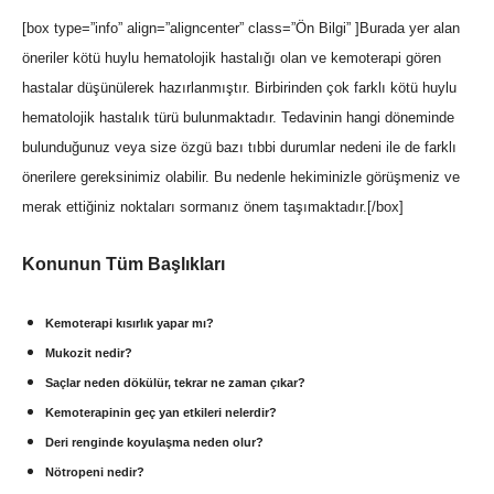
[box type=”info” align=”aligncenter” class=”Ön Bilgi” ]Burada yer alan
öneriler kötü huylu hematolojik hastalığı olan ve kemoterapi gören
hastalar düşünülerek hazırlanmıştır. Birbirinden çok farklı kötü huylu
hematolojik hastalık türü bulunmaktadır. Tedavinin hangi döneminde
bulunduğunuz veya size özgü bazı tıbbi durumlar nedeni ile de farklı
önerilere gereksinimiz olabilir. Bu nedenle hekiminizle görüşmeniz ve
merak ettiğiniz noktaları sormanız önem taşımaktadır.[/box]
Konunun Tüm Başlıkları
Kemoterapi kısırlık yapar mı?
Mukozit nedir?
Saçlar neden dökülür, tekrar ne zaman çıkar?
Kemoterapinin geç yan etkileri nelerdir?
Deri renginde koyulaşma neden olur?
Nötropeni nedir?