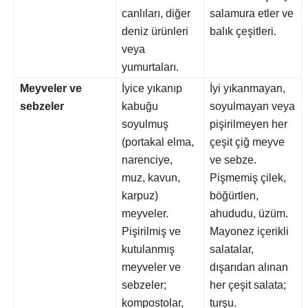
canlıları, diğer
salamura etler ve
deniz ürünleri
balık çeşitleri.
veya
yumurtaları.
Meyveler ve
İyice yıkanıp
İyi yıkanmayan,
sebzeler
kabuğu
soyulmayan veya
soyulmuş
pişirilmeyen her
(portakal elma,
çeşit çiğ meyve
narenciye,
ve sebze.
muz, kavun,
Pişmemiş çilek,
karpuz)
böğürtlen,
meyveler.
ahududu, üzüm.
Pişirilmiş ve
Mayonez içerikli
kutulanmış
salatalar,
meyveler ve
dışarıdan alınan
sebzeler;
her çeşit salata;
kompostolar,
turşu.