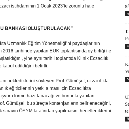
gö
czacı istihdamının 1 Ocak 2023’te zorunlu hale
H
RU BANKASI OLUŞTURULACAK”
T
P
ıkta Uzmanlık Eğitim Yönetmeliği’ni paydaşlarının
M
n 2016 tarihinde yapılan EUK toplantısında oy birliği ile
tıldığını, yine aynı tarihli toplantıda Klinik Eczacılık
K
kabul edildiğini belirtti.
V
D
ı beklediklerini söyleyen Prof. Gümüşel, eczacılıkta
k eğiticilerinin yetki alması için Eczacılıkta
aşvuru formu hazırlanacağı ve bununla yapılan
U
Prof. Gümüşel, bu süreçte kontenjanların belirleneceğini,
S
t
lk sınavın ÖSYM tarafından yapılmasını hedeflediklerini
Ö