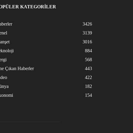
OPÜLER KATEGORİLER
berler
3426
enel
3139
anşet
3016
knoloji
884
ergi
568
ne Çıkan Haberler
443
ideo
422
ünya
182
konomi
154