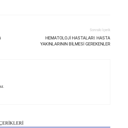
Sonraki İçerik
i
HEMATOLOJİ HASTALARI: HASTA
YAKINLARININ BİLMESİ GEREKENLER
ez.
ÇERİKLERİ