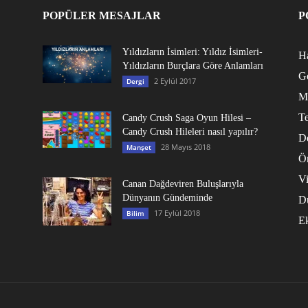
POPÜLER MESAJLAR
P
Yıldızların İsimleri: Yıldız İsimleri-
Ha
Yıldızların Burçlara Göre Anlamları
G
2 Eylül 2017
Dergi
M
Te
Candy Crush Saga Oyun Hilesi –
Candy Crush Hileleri nasıl yapılır?
D
28 Mayıs 2018
Manşet
Ö
V
Canan Dağdeviren Buluşlarıyla
Dünyanın Gündeminde
D
17 Eylül 2018
Bilim
E