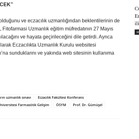
ECEK”
C
E
 olduğunu ve eczacılık uzmanlığından beklentilerinin de
il
 Fitofarmasi Uzmanlık eğitim müfredatının 27 Mayıs
H
lacağını ve hayata geçirileceğini dile getirdi. Ayrıca
olarak Eczacılıkta Uzmanlık Kurulu websitesi
ı’na sunduklarını ve yakında web sitesinin kullanıma
arın uzmanlık sınavı
Eczacılık Fakültesi Konferans
niversitesi Farmasötik Gelişim
ÖSYM
Prof. Dr. Gümüşel