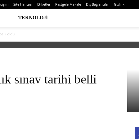
etişim
Site Haritası
Etiketler
Rastgele Makale
Dış Bağlantılar
Gizlilik
TEKNOLOJI
elli oldu
k sınav tarihi belli