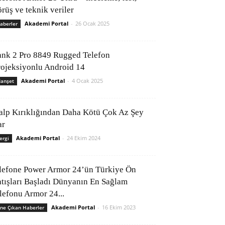
rüş ve teknik veriler
Akademi Portal
-
26 Ocak 2025
aberler
ank 2 Pro 8849 Rugged Telefon
rojeksiyonlu Android 14
Akademi Portal
-
4 Ocak 2025
anşet
alp Kırıklığından Daha Kötü Çok Az Şey
ar
Akademi Portal
-
24 Ekim 2024
ergi
lefone Power Armor 24’ün Türkiye Ön
atışları Başladı Dünyanın En Sağlam
elefonu Armor 24...
Akademi Portal
-
16 Ekim 2023
ne Çıkan Haberler