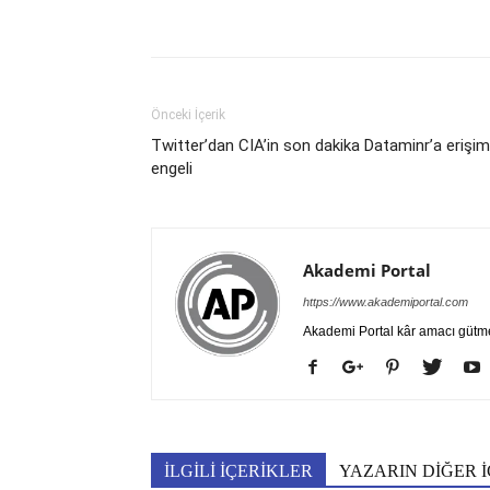
Önceki İçerik
Twitter’dan CIA’in son dakika Dataminr’a erişim
engeli
Akademi Portal
https://www.akademiportal.com
Akademi Portal kâr amacı gütm
İLGİLİ İÇERİKLER
YAZARIN DİĞER İ