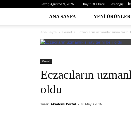
Pazar, Ağustos 9, 2026
Kayıt Ol / Katıl
Başlangıç
İl
ANA SAYFA
YENI ÜRÜNLER
Ana Sayfa
Genel
Eczacıların uzmanlık sınav tarihi b
Genel
Eczacıların uzmanlı
oldu
Yazar:
Akademi Portal
-
10 Mayıs 2016