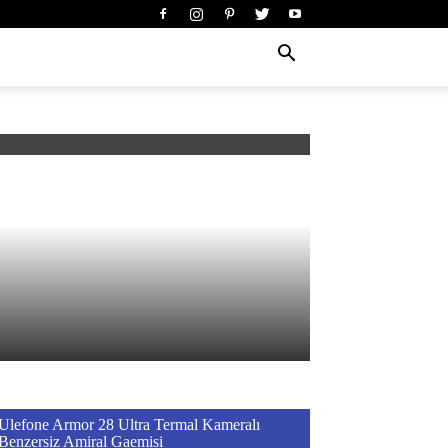
Ulefone Armor 28 Ultra Termal Kameralı
Benzersiz Amiral Gaemisi