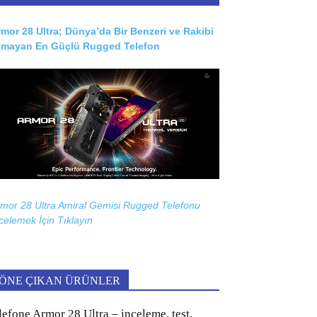
mor 28 Ultra; Dünya’da Bir Benzeri ve Rakibi
lmayan En Güçlü Rugged Telefon
mor 28 Ultra Amiral Gemisi Rugged Telefonu
celemek İçin
Tıklayın
ÖNE ÇIKAN ÜRÜNLER
lefone Armor 28 Ultra – inceleme, test,