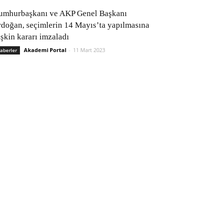
umhurbaşkanı ve AKP Genel Başkanı
rdoğan, seçimlerin 14 Mayıs’ta yapılmasına
işkin kararı imzaladı
Akademi Portal
-
11 Mart 2023
aberler