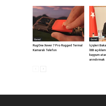
Genel
Genel
RugOne Xever 7 Pro Rugged Termal
İçişleri Ba
Kamaralı Telefon
İBB açıklam
kayyum atam
arındırmak