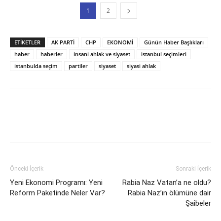
1
2
ETİKETLER
AK PARTİ
CHP
EKONOMİ
Günün Haber Başlıkları
haber
haberler
insani ahlak ve siyaset
istanbul seçimleri
istanbulda seçim
partiler
siyaset
siyasi ahlak
Önceki İçerik
Sonraki İçerik
Yeni Ekonomi Programı: Yeni
Rabia Naz Vatan’a ne oldu?
Reform Paketinde Neler Var?
Rabia Naz’ın ölümüne dair
Şaibeler