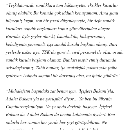
“Teşkilatımızda sandıklara tam hâkimiyette, eksikler kusurlar
olmuş olabilir. Bu konuda çok iddialı konuşamam. Ama şunu
bilmemiz lazım, son bir yasal düzenlemeyle, bir defa sandık
kurulları, sandık başkanları kamu görevlilerinden oluşur.
Burada, öyle şeyler olur ki, İstanbul’da, bakıyorsunuz,
belediyenin personeli, işçi sandık kurulu başkanı olmuş. Bazı
yerlerde asker üye. TSK’da görevli, sivil personel de olsa, orada
sandık kurulu başkanı olamaz. Bunları tespit etmiş durumda
arkadaşlarımız. Tabii bunlar, işe usulsüzlük noktasında şaibe
getiriyor. Aslında samimi bir davranış olsa, bu iptale götürür.”
“Muhalefetin başındaki zat benim için, ‘İçişleri Bakanı’yla,
Adalet Bakanı’yla ne görüştün’ diyor… Ya ben bu ülkenin
Cumhurbaşkanı’yım. Ve şu anda devletin başıyım. İçişleri
Bakanı da, Adalet Bakanı da benim kabinemin üyeleri. Ben
onlarla her zaman her yerde her şeyi görüşebilirim. Ne
görüştüğümü ben sana mı anlatacağım? Kaldı ki ben aynı