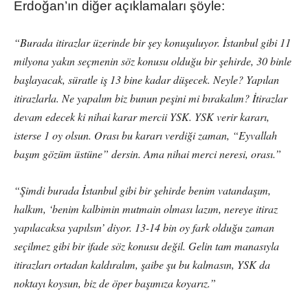
Erdoğan’ın diğer açıklamaları şöyle:
“Burada itirazlar üzerinde bir şey konuşuluyor. İstanbul gibi 11
milyona yakın seçmenin söz konusu olduğu bir şehirde, 30 binle
başlayacak, süratle iş 13 bine kadar düşecek. Neyle? Yapılan
itirazlarla. Ne yapalım biz bunun peşini mi bırakalım? İtirazlar
devam edecek ki nihai karar mercii YSK. YSK verir kararı,
isterse 1 oy olsun. Orası bu kararı verdiği zaman, “Eyvallah
başım gözüm üstüne” dersin. Ama nihai merci neresi, orası.”
“Şimdi burada İstanbul gibi bir şehirde benim vatandaşım,
halkım, ‘benim kalbimin mutmain olması lazım, nereye itiraz
yapılacaksa yapılsın’ diyor. 13-14 bin oy fark olduğu zaman
seçilmez gibi bir ifade söz konusu değil. Gelin tam manasıyla
itirazları ortadan kaldıralım, şaibe şu bu kalmasın, YSK da
noktayı koysun, biz de öper başımıza koyarız.”