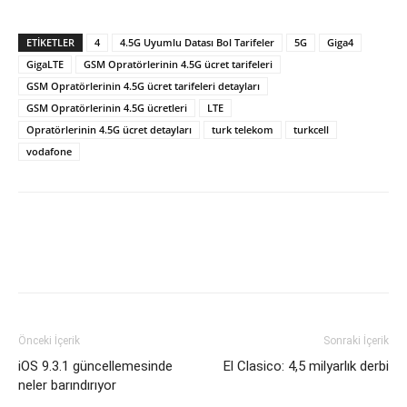
ETİKETLER
4
4.5G Uyumlu Datası Bol Tarifeler
5G
Giga4
GigaLTE
GSM Opratörlerinin 4.5G ücret tarifeleri
GSM Opratörlerinin 4.5G ücret tarifeleri detayları
GSM Opratörlerinin 4.5G ücretleri
LTE
Opratörlerinin 4.5G ücret detayları
turk telekom
turkcell
vodafone
Önceki İçerik
Sonraki İçerik
iOS 9.3.1 güncellemesinde
El Clasico: 4,5 milyarlık derbi
neler barındırıyor