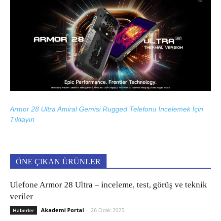
Armor 28 Ultra Amiral Gemisi Rugged Telefonu İncelemek İçin
Tıklayın
ÖNE ÇIKAN ÜRÜNLER
Ulefone Armor 28 Ultra – inceleme, test, görüş ve teknik
veriler
Akademi Portal
-
26 Ocak 2025
Haberler