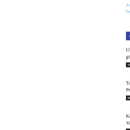
Ar
İn
U
gö
H
T
P
M
K
V