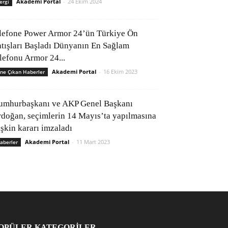
Akademi Portal
-
24 Ekim 2024
ergi
lefone Power Armor 24’ün Türkiye Ön
atışları Başladı Dünyanın En Sağlam
elefonu Armor 24...
Akademi Portal
-
16 Ekim 2023
ne Çıkan Haberler
umhurbaşkanı ve AKP Genel Başkanı
rdoğan, seçimlerin 14 Mayıs’ta yapılmasına
işkin kararı imzaladı
Akademi Portal
-
11 Mart 2023
aberler
OPÜLER KATEGORİLER