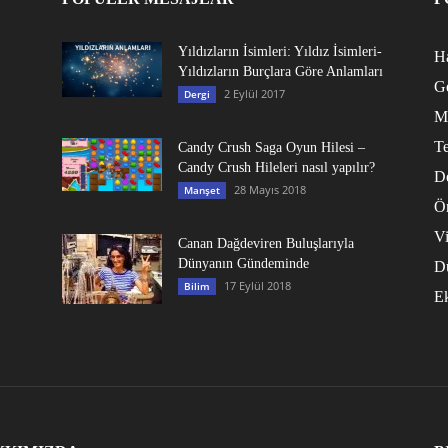
Yıldızların İsimleri: Yıldız İsimleri-
Ha
Yıldızların Burçlara Göre Anlamları
G
2 Eylül 2017
Dergi
M
Te
Candy Crush Saga Oyun Hilesi –
Candy Crush Hileleri nasıl yapılır?
D
28 Mayıs 2018
Manşet
Ö
V
Canan Dağdeviren Buluşlarıyla
Dünyanın Gündeminde
D
17 Eylül 2018
Bilim
E