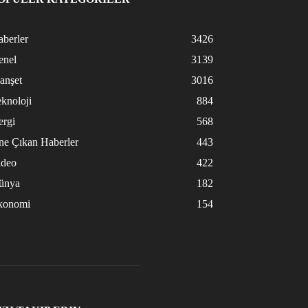
berler
3426
enel
3139
anşet
3016
knoloji
884
ergi
568
ne Çıkan Haberler
443
ideo
422
ünya
182
konomi
154