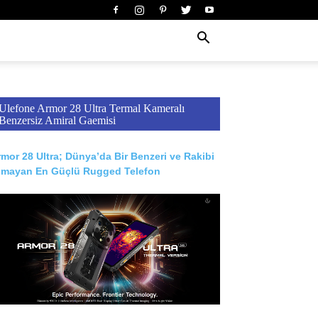
Ulefone Armor 28 Ultra Termal Kameralı
Benzersiz Amiral Gaemisi
mor 28 Ultra; Dünya’da Bir Benzeri ve Rakibi
lmayan En Güçlü Rugged Telefon