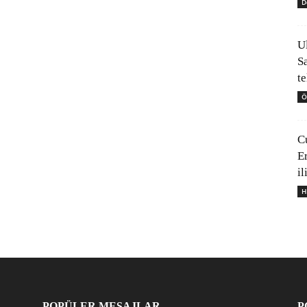
D
U
S
t
Ö
C
E
il
H
POPÜLER MESAJLAR
P