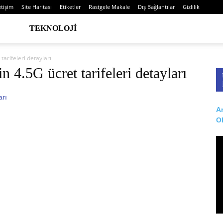
etişim
Site Haritası
Etiketler
Rastgele Makale
Dış Bağlantılar
Gizlilik
TEKNOLOJI
arifeleri detayları
 4.5G ücret tarifeleri detayları
Ar
O