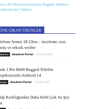
mor 28 Ultra Amiral Gemisi Rugged Telefonu
celemek İçin
Tıklayın
ÖNE ÇIKAN ÜRÜNLER
lefone Armor 28 Ultra – inceleme, test,
rüş ve teknik veriler
Akademi Portal
-
26 Ocak 2025
aberler
ank 2 Pro 8849 Rugged Telefon
rojeksiyonlu Android 14
Akademi Portal
-
4 Ocak 2025
anşet
alp Kırıklığından Daha Kötü Çok Az Şey
ar