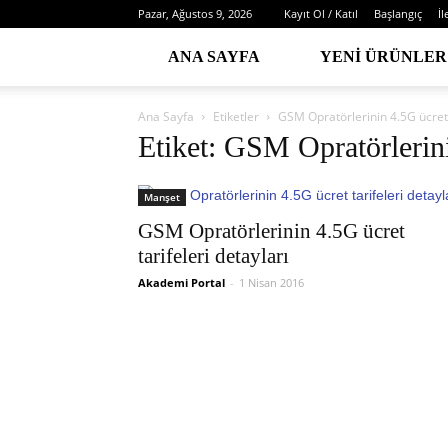
Pazar, Ağustos 9, 2026
Kayıt Ol / Katıl
Başlangıç
İl
ANA SAYFA
YENI ÜRÜNLER
Ana Sayfa
Etiketler
GSM Opratörlerinin 4.5G ücret t
Etiket: GSM Opratörlerinin
Manşet
GSM Opratörlerinin 4.5G ücret
tarifeleri detayları
Akademi Portal
-
1 Nisan 2016