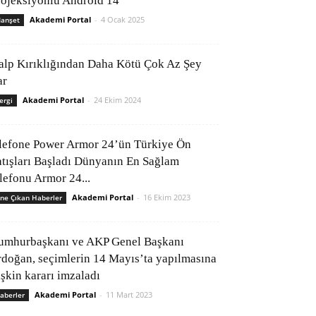
rojeksiyonlu Android 14
Akademi Portal
-
4 Ocak 2025
anşet
alp Kırıklığından Daha Kötü Çok Az Şey
ar
Akademi Portal
-
24 Ekim 2024
ergi
lefone Power Armor 24’ün Türkiye Ön
atışları Başladı Dünyanın En Sağlam
elefonu Armor 24...
Akademi Portal
-
16 Ekim 2023
ne Çıkan Haberler
umhurbaşkanı ve AKP Genel Başkanı
rdoğan, seçimlerin 14 Mayıs’ta yapılmasına
işkin kararı imzaladı
Akademi Portal
-
11 Mart 2023
aberler