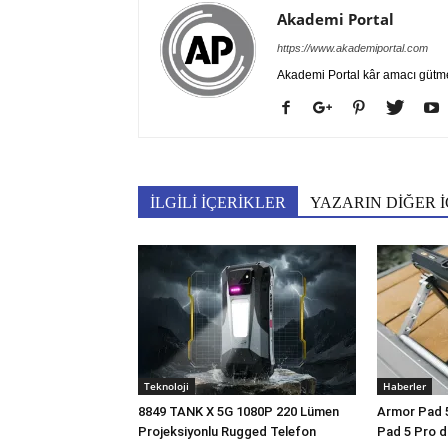
Akademi Portal
https://www.akademiportal.com
Akademi Portal kâr amacı gütm
İLGİLİ İÇERİKLER
YAZARIN DİĞER İ
Teknoloji
Haberler
8849 TANK X 5G 1080P 220 Lümen
Armor Pad 5 
Projeksiyonlu Rugged Telefon
Pad 5 Pro d