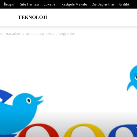
İletişim
Site Haritası
Etiketler
Rastgele Makale
Dış Bağlantılar
Gizlilik
TEKNOLOJI
leri masaüstü arama sonuçlarına entegre etti