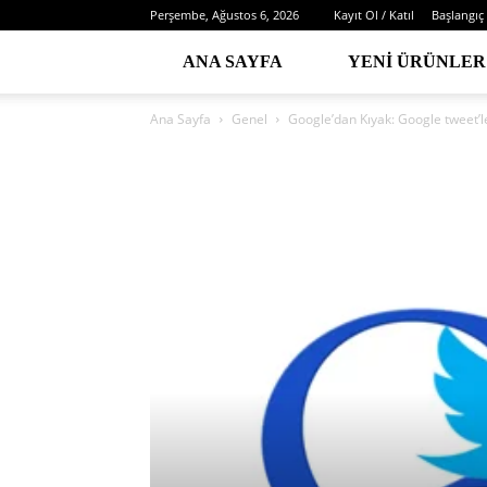
Perşembe, Ağustos 6, 2026
Kayıt Ol / Katıl
Başlangıç
ANA SAYFA
YENI ÜRÜNLER
Ana Sayfa
Genel
Google’dan Kıyak: Google tweet’