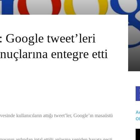
 Google tweet’leri
uçlarına entegre etti
Ar
esinde kullanıcıların attığı tweet’ler, Google’ın masaüstü
O
sının ardından iptal ettiği anlaşma yeniden hayata geçti.