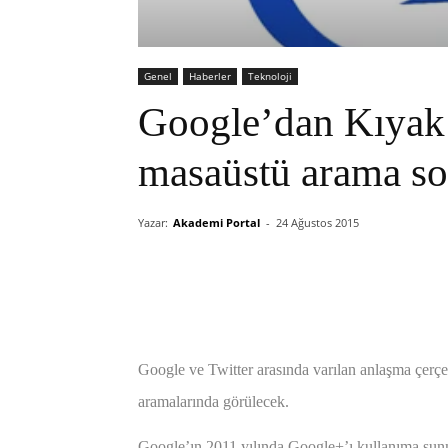
Genel
Haberler
Teknoloji
Google’dan Kıyak:
masaüstü arama son
Yazar:
Akademi Portal
-
24 Ağustos 2015
Google ve Twitter arasında varılan anlaşma çerçev
aramalarında görülecek.
Google’ın 2011 yılında Google+’ı kullanıma sunma