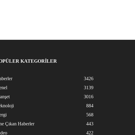
OPÜLER KATEGORİLER
berler
3426
enel
3139
anşet
3016
knoloji
884
ergi
568
ne Çıkan Haberler
443
ideo
422