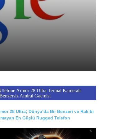
Ulefone Armor 28 Ultra Termal Kameralı
Benzersiz Amiral Gaemisi
mor 28 Ultra; Dünya’da Bir Benzeri ve Rakibi
lmayan En Güçlü Rugged Telefon