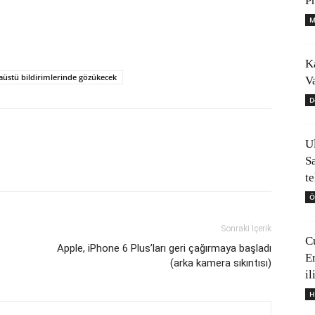
P
M
K
üstü bildirimlerinde gözükecek
V
D
U
S
t
Ö
Sonraki İçerik
C
Apple, iPhone 6 Plus’ları geri çağırmaya başladı
E
(arka kamera sıkıntısı)
il
H