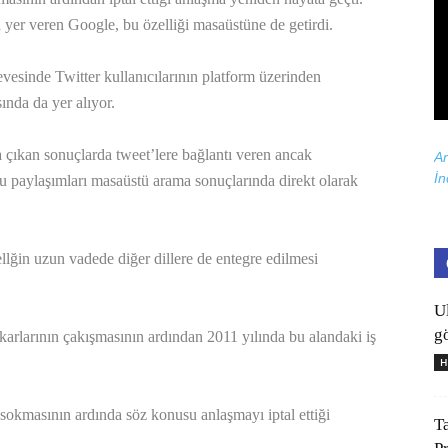
er veren Google, bu özelliği masaüstüne de getirdi.
vesinde Twitter kullanıcılarının platform üzerinden
ında da yer alıyor.
 çıkan sonuçlarda tweet’lere bağlantı veren ancak
Ar
İn
 bu paylaşımları masaüstü arama sonuçlarında direkt olarak
ellğin uzun vadede diğer dillere de entegre edilmesi
U
gö
karlarının çakışmasının ardından 2011 yılında bu alandaki iş
H
sokmasının ardında söz konusu anlaşmayı iptal ettiği
T