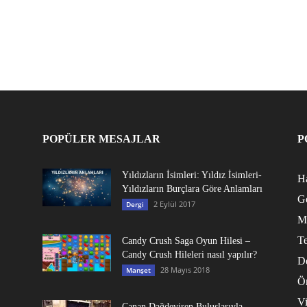
POPÜLER MESAJLAR
P
Yıldızların İsimleri: Yıldız İsimleri-
Ha
Yıldızların Burçlara Göre Anlamları
G
2 Eylül 2017
Dergi
M
Te
Candy Crush Saga Oyun Hilesi –
Candy Crush Hileleri nasıl yapılır?
D
28 Mayıs 2018
Manşet
Ö
V
Canan Dağdeviren Buluşlarıyla