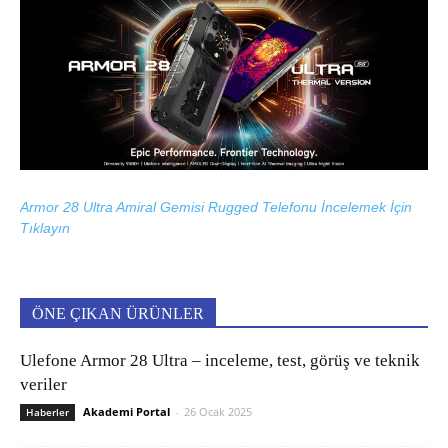
Armor 28 Ultra Amiral Gemisi Rugged Telefonu İncelemek İçin
Tıklayın
ÖNE ÇIKAN ÜRÜNLER
Ulefone Armor 28 Ultra – inceleme, test, görüş ve teknik
veriler
Akademi Portal
-
26 Ocak 2025
Haberler