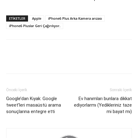
ETİKETLER
Apple
iPhone6 Plus Arka Kamera arızası
iPhone6 Pluslar Geri Çağırılıyor.
Önceki İçerik
Sonraki İçerik
Google’dan Kıyak: Google
Ev hanımları bunlara dikkat
tweet’leri masaüstü arama
ediyorlarmı (Yedikleriniz taze
sonuçlarına entegre etti
mi bayat mı)