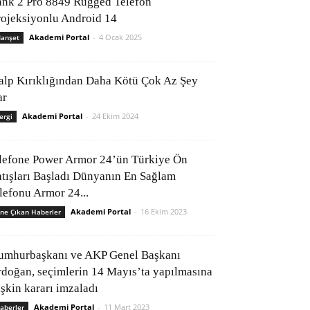
ank 2 Pro 8849 Rugged Telefon
rojeksiyonlu Android 14
Akademi Portal
-
4 Ocak 2025
anşet
alp Kırıklığından Daha Kötü Çok Az Şey
ar
Akademi Portal
-
24 Ekim 2024
ergi
lefone Power Armor 24’ün Türkiye Ön
atışları Başladı Dünyanın En Sağlam
elefonu Armor 24...
Akademi Portal
-
16 Ekim 2023
ne Çıkan Haberler
umhurbaşkanı ve AKP Genel Başkanı
rdoğan, seçimlerin 14 Mayıs’ta yapılmasına
işkin kararı imzaladı
Akademi Portal
-
11 Mart 2023
aberler