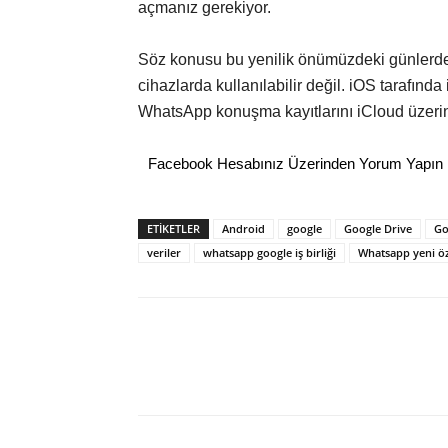
açmanız gerekiyor.
Söz konusu bu yenilik önümüzdeki günlerde
cihazlarda kullanılabilir değil. iOS tarafında
WhatsApp konuşma kayıtlarını iCloud üzer
Facebook Hesabınız Üzerinden Yorum Yapın
ETİKETLER
Android
google
Google Drive
Go
veriler
whatsapp google iş birliği
Whatsapp yeni öz