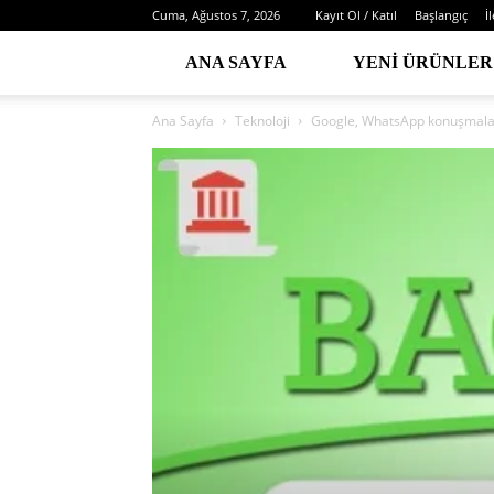
Cuma, Ağustos 7, 2026
Kayıt Ol / Katıl
Başlangıç
İ
ANA SAYFA
YENI ÜRÜNLER
Ana Sayfa
Teknoloji
Google, WhatsApp konuşmala