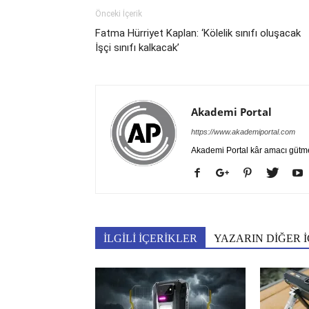
Önceki İçerik
Fatma Hürriyet Kaplan: ‘Kölelik sınıfı oluşacak
İşçi sınıfı kalkacak’
Akademi Portal
https://www.akademiportal.com
Akademi Portal kâr amacı gütm
İLGİLİ İÇERİKLER
YAZARIN DİĞER İ