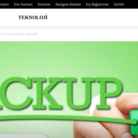
letişim
Site Haritası
Etiketler
Rastgele Makale
Dış Bağlantılar
Gizlilik
TEKNOLOJI
rını muhafaza edecek