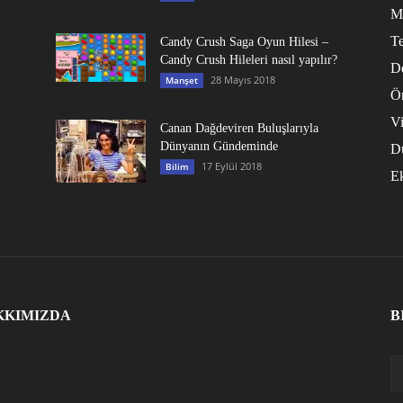
M
Te
Candy Crush Saga Oyun Hilesi –
Candy Crush Hileleri nasıl yapılır?
D
28 Mayıs 2018
Manşet
Ö
V
Canan Dağdeviren Buluşlarıyla
Dünyanın Gündeminde
D
17 Eylül 2018
Bilim
E
KKIMIZDA
B