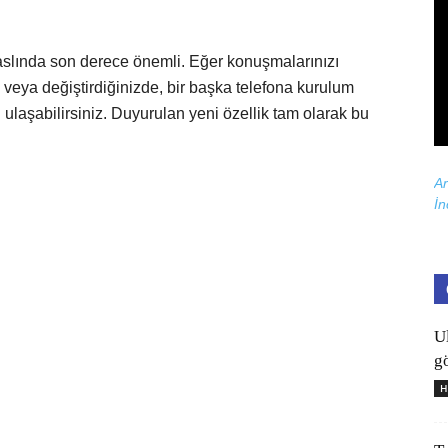
aslında son derece önemli. Eğer konuşmalarınızı
 veya değiştirdiğinizde, bir başka telefona kurulum
laşabilirsiniz. Duyurulan yeni özellik tam olarak bu
Ar
İn
U
gö
H