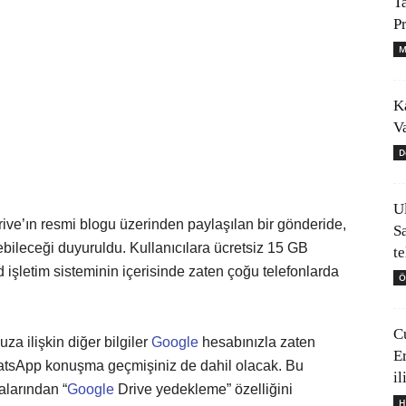
T
P
M
K
V
D
U
ive’ın resmi blogu üzerinden paylaşılan bir gönderide,
S
bileceği duyuruldu. Kullanıcılara ücretsiz 15 GB
t
 işletim sisteminin içerisinde zaten çoğu telefonlarda
Ö
C
uza ilişkin diğer bilgiler
Google
hesabınızla zaten
E
WhatsApp konuşma geçmişiniz de dahil olacak. Bu
il
alarından “
Google
Drive yedekleme” özelliğini
H