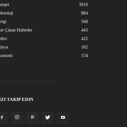
anşet
3016
knoloji
884
ergi
568
ne Çıkan Haberler
443
ideo
422
ünya
182
konomi
154
IZI TAKIP EDIN