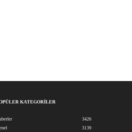
OPÜLER KATEGORİLER
berler
3426
enel
3139