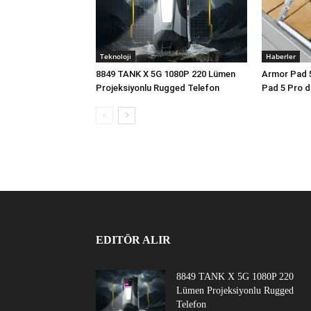
Teknoloji
Haberler
8849 TANK X 5G 1080P 220 Lümen
Armor Pad 5 
Projeksiyonlu Rugged Telefon
Pad 5 Pro d
EDITÖR ALIR
8849 TANK X 5G 1080P 220
Lümen Projeksiyonlu Rugged
Telefon