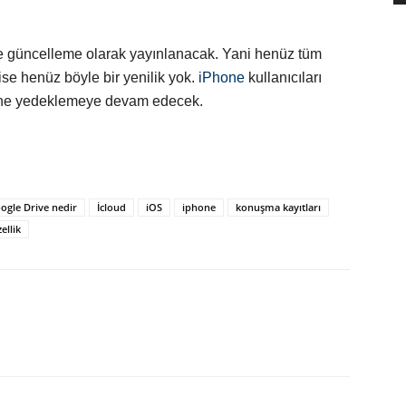
 güncelleme olarak yayınlanacak. Yani henüz tüm
 ise henüz böyle bir yenilik yok.
iPhone
kullanıcıları
ine yedeklemeye devam edecek.
ogle Drive nedir
İcloud
iOS
iphone
konuşma kayıtları
ellik