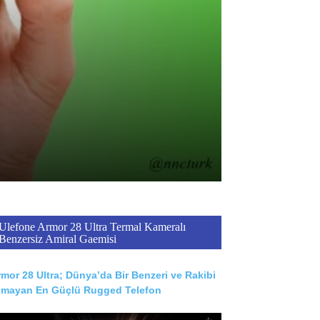
Ulefone Armor 28 Ultra Termal Kameralı
Benzersiz Amiral Gaemisi
mor 28 Ultra; Dünya’da Bir Benzeri ve Rakibi
lmayan En Güçlü Rugged Telefon