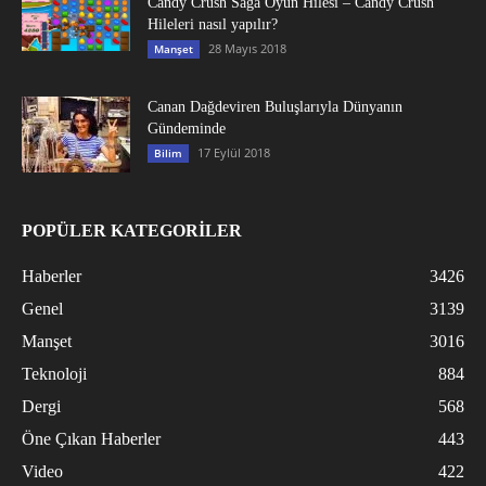
Candy Crush Saga Oyun Hilesi – Candy Crush
Hileleri nasıl yapılır?
28 Mayıs 2018
Manşet
Canan Dağdeviren Buluşlarıyla Dünyanın
Gündeminde
17 Eylül 2018
Bilim
POPÜLER KATEGORİLER
Haberler
3426
Genel
3139
Manşet
3016
Teknoloji
884
Dergi
568
Öne Çıkan Haberler
443
Video
422