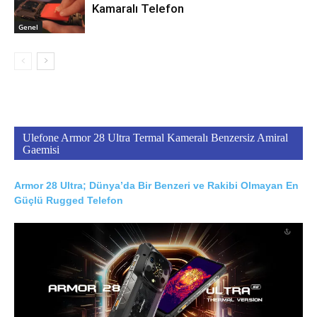
Kamaralı Telefon
Genel
Ulefone Armor 28 Ultra Termal Kameralı Benzersiz Amiral
Gaemisi
Armor 28 Ultra; Dünya’da Bir Benzeri ve Rakibi Olmayan En
Güçlü Rugged Telefon