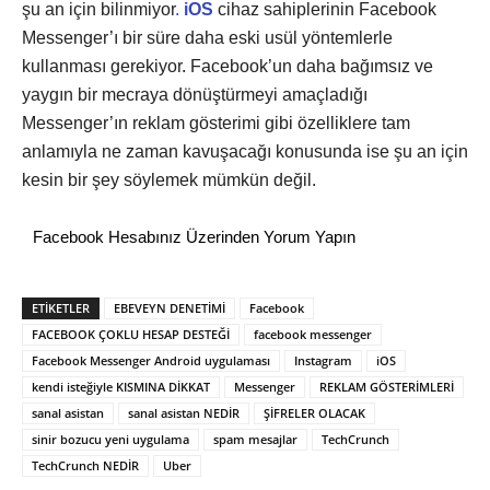
şu an için bilinmiyor
.
iOS
cihaz sahiplerinin Facebook
Messenger’ı bir süre daha eski usül yöntemlerle
kullanması gerekiyor. Facebook’un daha bağımsız ve
yaygın bir mecraya dönüştürmeyi amaçladığı
Messenger’ın reklam gösterimi gibi özelliklere tam
anlamıyla ne zaman kavuşacağı konusunda ise şu an için
kesin bir şey söylemek mümkün değil.
Facebook Hesabınız Üzerinden Yorum Yapın
ETİKETLER
EBEVEYN DENETİMİ
Facebook
FACEBOOK ÇOKLU HESAP DESTEĞİ
facebook messenger
Facebook Messenger Android uygulaması
Instagram
iOS
kendi isteğiyle KISMINA DİKKAT
Messenger
REKLAM GÖSTERİMLERİ
sanal asistan
sanal asistan NEDİR
ŞİFRELER OLACAK
sinir bozucu yeni uygulama
spam mesajlar
TechCrunch
TechCrunch NEDİR
Uber