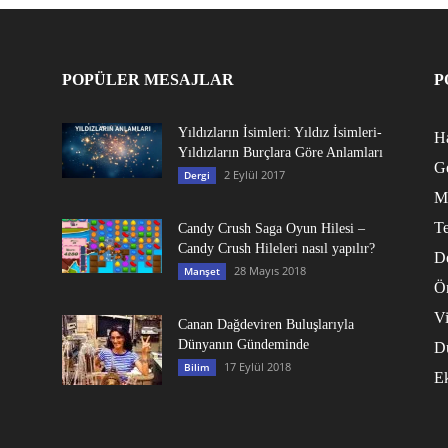
POPÜLER MESAJLAR
P
Yıldızların İsimleri: Yıldız İsimleri-
Ha
Yıldızların Burçlara Göre Anlamları
G
2 Eylül 2017
Dergi
M
Te
Candy Crush Saga Oyun Hilesi –
Candy Crush Hileleri nasıl yapılır?
D
28 Mayıs 2018
Manşet
Ö
V
Canan Dağdeviren Buluşlarıyla
Dünyanın Gündeminde
D
17 Eylül 2018
Bilim
E