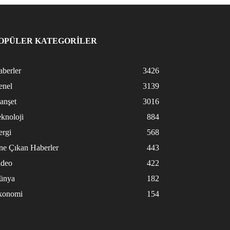
OPÜLER KATEGORİLER
berler
3426
enel
3139
anşet
3016
knoloji
884
ergi
568
ne Çıkan Haberler
443
ideo
422
ünya
182
konomi
154