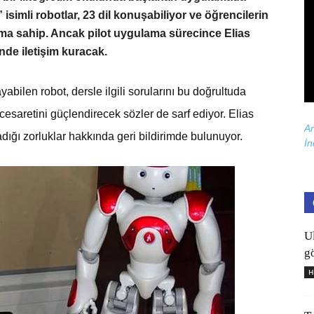
 isimli robotlar, 23 dil konuşabiliyor ve öğrencilerin
lıma sahip. Ancak pilot uygulama sürecince Elias
nde iletişim kuracak.
yabilen robot, dersle ilgili sorularını bu doğrultuda
esaretini güçlendirecek sözler de sarf ediyor. Elias
Ar
dığı zorluklar hakkında geri bildirimde bulunuyor.
İn
U
gö
H