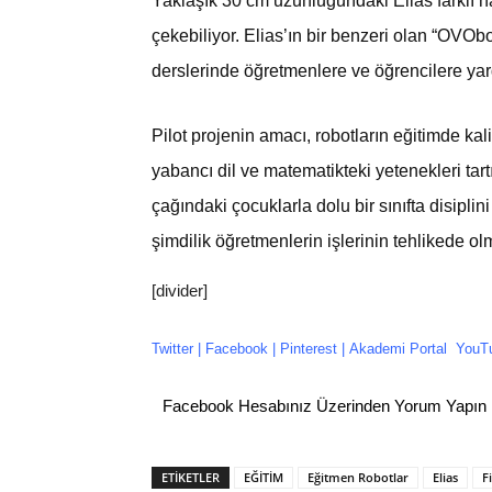
Yaklaşık 30 cm uzunluğundaki Elias farklı har
çekebiliyor. Elias’ın bir benzeri olan “OVOb
derslerinde öğretmenlere ve öğrencilere yar
Pilot projenin amacı, robotların eğitimde kali
yabancı dil ve matematikteki yetenekleri tar
çağındaki çocuklarla dolu bir sınıfta disipl
şimdilik öğretmenlerin işlerinin tehlikede o
[divider]
Twitter
|
Facebook
| P
interest
|
Akademi Portal
YouT
Facebook Hesabınız Üzerinden Yorum Yapın
ETİKETLER
EĞİTİM
Eğitmen Robotlar
Elias
F