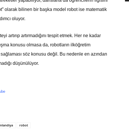
eketler yapabiliyor, danslarla da öğrencilerin ilgisini
ot” olarak bilinen bir başka model robot ise matematik
dımcı oluyor.
teyi artırıp artırmadığını tespit etmek. Her ne kadar
tışma konusu olmasa da, robotların ilköğretim
ini sağlaması söz konusu değil. Bu nedenle en azından
lmadığı düşünülüyor.
ube
inlandiya
robot