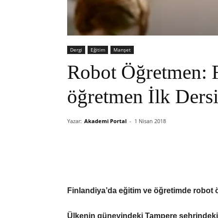
Dergi
Eğitim
Manşet
Robot Öğretmen: F
öğretmen İlk Dersi
Yazar:
Akademi Portal
-
1 Nisan 2018
Finlandiya’da eğitim ve öğretimde robot 
Ülkenin güneyindeki Tampere şehrindeki