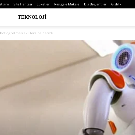
letişim
Site Haritası
Etiketler
Rastgele Makale
Dış Bağlantılar
Gizlilik
TEKNOLOJI
bot öğretmen İlk Dersine Katıldı