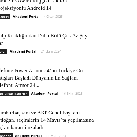
ank 2 Pro 8849 Rugged Telefon
rojeksiyonlu Android 14
Akademi Portal
-
4 Ocak 2025
anşet
alp Kırıklığından Daha Kötü Çok Az Şey
ar
Akademi Portal
-
24 Ekim 2024
ergi
lefone Power Armor 24’ün Türkiye Ön
atışları Başladı Dünyanın En Sağlam
elefonu Armor 24...
Akademi Portal
-
16 Ekim 2023
ne Çıkan Haberler
umhurbaşkanı ve AKP Genel Başkanı
rdoğan, seçimlerin 14 Mayıs’ta yapılmasına
işkin kararı imzaladı
Akademi Portal
-
11 Mart 2023
aberler