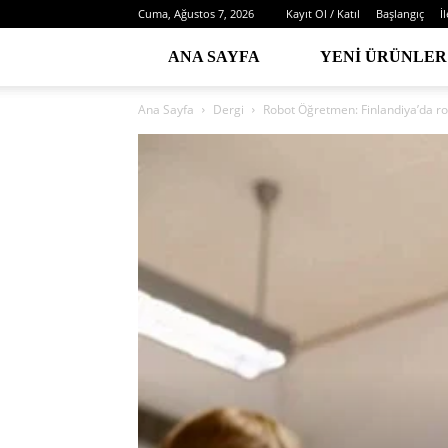
Cuma, Ağustos 7, 2026
Kayıt Ol / Katıl
Başlangıç
İ
ANA SAYFA
YENI ÜRÜNLER
Ana Sayfa
Dergi
Robot Öğretmen: Finlandiya’da ro