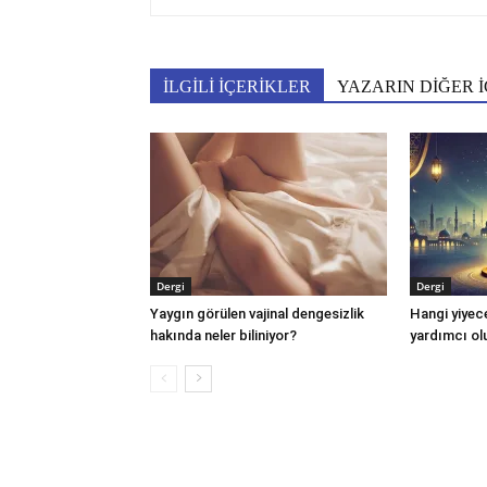
İLGİLİ İÇERİKLER
YAZARIN DİĞER İ
Dergi
Dergi
Yaygın görülen vajinal dengesizlik
Hangi yiyec
hakında neler biliniyor?
yardımcı ol