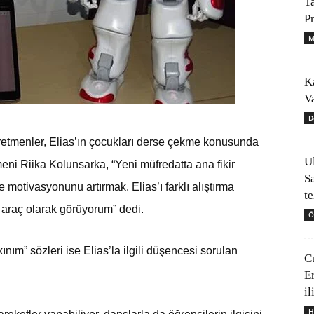
T
P
M
K
V
D
öğretmenler, Elias’ın çocukları derse çekme konusunda
U
eni Riika Kolunsarka, “Yeni müfredatta ana fikir
S
 motivasyonunu artırmak. Elias’ı farklı alıştırma
t
ir araç olarak görüyorum” dedi.
Ö
ınım” sözleri ise Elias’la ilgili düşencesi sorulan
C
E
il
H