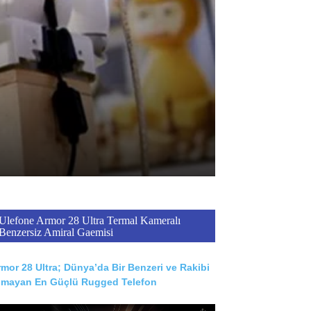
Ulefone Armor 28 Ultra Termal Kameralı
Benzersiz Amiral Gaemisi
mor 28 Ultra; Dünya’da Bir Benzeri ve Rakibi
lmayan En Güçlü Rugged Telefon