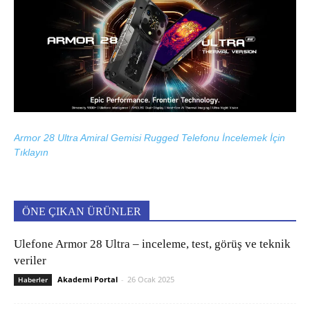
Armor 28 Ultra Amiral Gemisi Rugged Telefonu İncelemek İçin
Tıklayın
ÖNE ÇIKAN ÜRÜNLER
Ulefone Armor 28 Ultra – inceleme, test, görüş ve teknik
veriler
Akademi Portal
-
26 Ocak 2025
Haberler