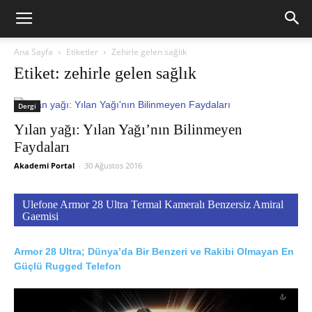
Ana Sayfa
Etiketler
Zehirle gelen sağlık
Etiket: zehirle gelen sağlık
Dergi
Yılan yağı: Yılan Yağı’nın Bilinmeyen
Faydaları
Akademi Portal
-
30 Ağustos 2016
Ulefone Armor 28 Ultra Termal Kameralı Benzersiz Amiral
Gaemisi
Armor 28 Ultra; Dünya’da Bir Benzeri ve Rakibi Olmayan En
Güçlü Rugged Telefon