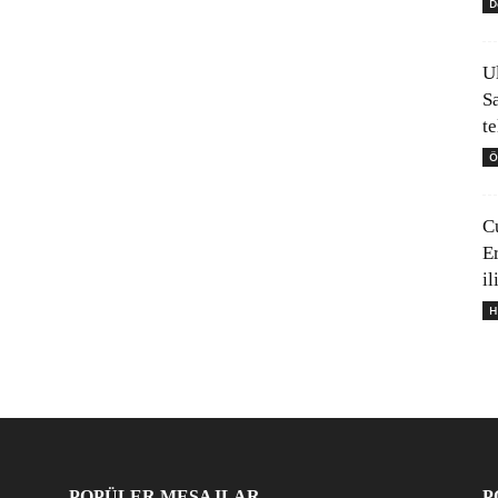
D
U
S
t
Ö
C
E
il
H
POPÜLER MESAJLAR
P