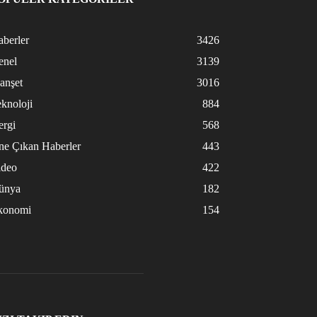
berler
3426
enel
3139
anşet
3016
knoloji
884
ergi
568
ne Çıkan Haberler
443
ideo
422
ünya
182
konomi
154