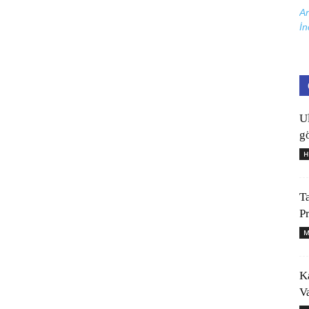
Ar
İn
U
gö
H
T
P
M
K
V