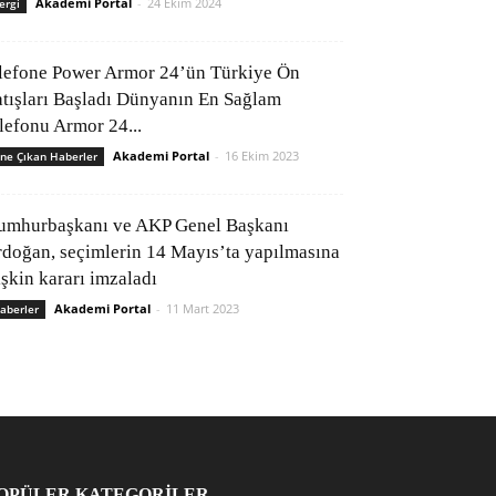
Akademi Portal
-
24 Ekim 2024
ergi
lefone Power Armor 24’ün Türkiye Ön
atışları Başladı Dünyanın En Sağlam
elefonu Armor 24...
Akademi Portal
-
16 Ekim 2023
ne Çıkan Haberler
umhurbaşkanı ve AKP Genel Başkanı
rdoğan, seçimlerin 14 Mayıs’ta yapılmasına
işkin kararı imzaladı
Akademi Portal
-
11 Mart 2023
aberler
OPÜLER KATEGORİLER