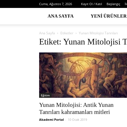
Cuma, Ağustos 7, 2026
Kayıt Ol / Katıl
Başlangıç
İ
ANA SAYFA
YENI ÜRÜNLER
Ana Sayfa
Etiketler
Yunan Mitolojisi Tanrıları
Etiket: Yunan Mitolojisi T
Eğitim
Yunan Mitolojisi: Antik Yunan
Tanrıları kahramanları mitleri
Akademi Portal
-
10 Ocak 2019