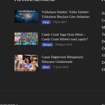
Yıldızların İsimleri: Yıldız İsimleri-
Ha
Yıldızların Burçlara Göre Anlamları
G
2 Eylül 2017
Dergi
M
Te
Candy Crush Saga Oyun Hilesi –
Candy Crush Hileleri nasıl yapılır?
D
28 Mayıs 2018
Manşet
Ö
V
Canan Dağdeviren Buluşlarıyla
Dünyanın Gündeminde
D
17 Eylül 2018
Bilim
E