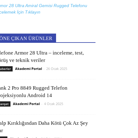
mor 28 Ultra Amiral Gemisi Rugged Telefonu
celemek İçin
Tıklayın
ÖNE ÇIKAN ÜRÜNLER
lefone Armor 28 Ultra – inceleme, test,
rüş ve teknik veriler
Akademi Portal
-
26 Ocak 2025
aberler
ank 2 Pro 8849 Rugged Telefon
rojeksiyonlu Android 14
Akademi Portal
-
4 Ocak 2025
anşet
alp Kırıklığından Daha Kötü Çok Az Şey
ar