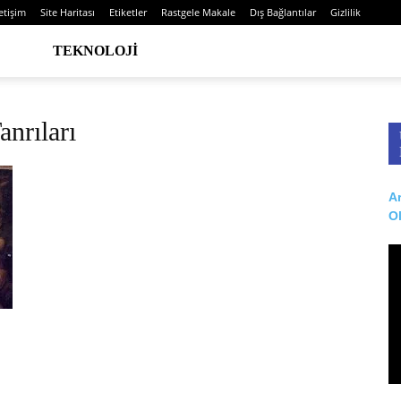
letişim
Site Haritası
Etiketler
Rastgele Makale
Dış Bağlantılar
Gizlilik
TEKNOLOJI
anrıları
Ar
O