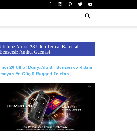
Ulefone Armor 28 Ultra Termal Kameralı
Benzersiz Amiral Gaemisi
mor 28 Ultra; Dünya’da Bir Benzeri ve Rakibi
lmayan En Güçlü Rugged Telefon