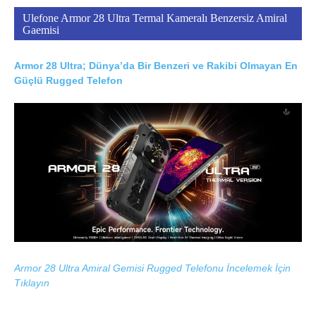
Ulefone Armor 28 Ultra Termal Kameralı Benzersiz Amiral
Gaemisi
Armor 28 Ultra; Dünya’da Bir Benzeri ve Rakibi Olmayan En
Güçlü Rugged Telefon
Armor 28 Ultra Amiral Gemisi Rugged Telefonu İncelemek İçin
Tıklayın