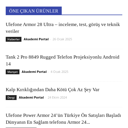
ÖNE ÇIKAN ÜRÜNLER
Ulefone Armor 28 Ultra – inceleme, test, görüş ve teknik
veriler
Akademi Portal
-
26 Ocak 2025
Haberler
Tank 2 Pro 8849 Rugged Telefon Projeksiyonlu Android
14
Akademi Portal
-
4 Ocak 2025
Manşet
Kalp Kırıklığından Daha Kötü Çok Az Şey Var
Akademi Portal
-
24 Ekim 2024
Dergi
Ulefone Power Armor 24’ün Türkiye Ön Satışları Başladı
Dünyanın En Sağlam telefonu Armor 24...