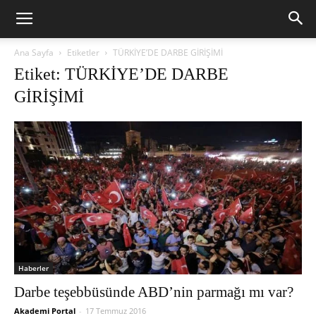
Ana Sayfa
Etiketler
TÜRKİYE’DE DARBE GİRİŞİMİ
Etiket: TÜRKİYE’DE DARBE
GİRİŞİMİ
Haberler
Darbe teşebbüsünde ABD’nin parmağı mı var?
Akademi Portal
-
17 Temmuz 2016