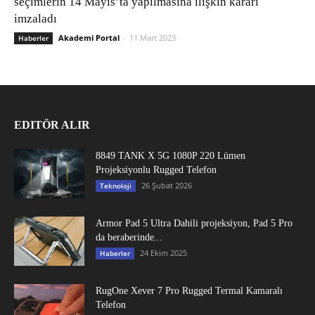
seçimlerin 14 Mayıs’ta yapılmasına ilişkin kararı
imzaladı
Akademi Portal
-
11 Mart 2023
Haberler
EDITÖR ALIR
8849 TANK X 5G 1080P 220 Lümen
Projeksiyonlu Rugged Telefon
26 Şubat 2026
Teknoloji
Armor Pad 5 Ultra Dahili projeksiyon, Pad 5 Pro
da beraberinde...
24 Ekim 2025
Haberler
RugOne Xever 7 Pro Rugged Termal Kamaralı
Telefon