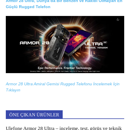
Armor 28 Ultra; Dünya’da Bir Benzeri ve Rakibi Olmayan En
Güçlü Rugged Telefon
Armor 28 Ultra Amiral Gemisi Rugged Telefonu İncelemek İçin
Tıklayın
ÖNE ÇIKAN ÜRÜNLER
Ulefone Armor 28 Ultra – inceleme, test, görüş ve teknik