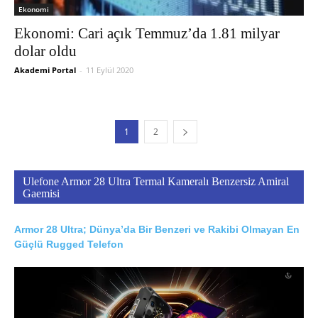
Ekonomi
Ekonomi: Cari açık Temmuz’da 1.81 milyar
dolar oldu
Akademi Portal
-
11 Eylül 2020
1
2
Ulefone Armor 28 Ultra Termal Kameralı Benzersiz Amiral
Gaemisi
Armor 28 Ultra; Dünya’da Bir Benzeri ve Rakibi Olmayan En
Güçlü Rugged Telefon