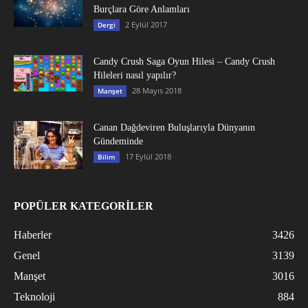
Burçlara Göre Anlamları
2 Eylül 2017
Dergi
Candy Crush Saga Oyun Hilesi – Candy Crush
Hileleri nasıl yapılır?
28 Mayıs 2018
Manşet
Canan Dağdeviren Buluşlarıyla Dünyanın
Gündeminde
17 Eylül 2018
Bilim
POPÜLER KATEGORİLER
Haberler
3426
Genel
3139
Manşet
3016
Teknoloji
884