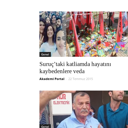
Genel
Suruç’taki katliamda hayatını
kaybedenlere veda
Akademi Portal
-
22 Temmuz 2015
Genel