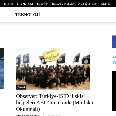
İletişim
Site Haritası
Etiketler
Rastgele Makale
Dış Bağlantılar
Gizlilik
TEKNOLOJI
Ar
O
Genel
Observer: Türkiye-IŞİD ilişkisi
belgeleri ABD’nin elinde (Mutlaka
Okunmalı)
Akademi Portal
-
26 Temmuz 2015