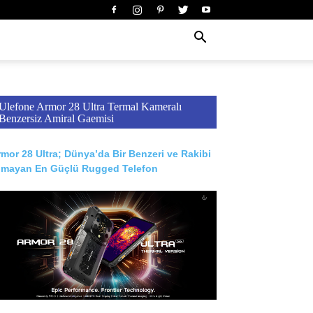
Ulefone Armor 28 Ultra Termal Kameralı
Benzersiz Amiral Gaemisi
mor 28 Ultra; Dünya’da Bir Benzeri ve Rakibi
lmayan En Güçlü Rugged Telefon