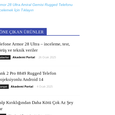
mor 28 Ultra Amiral Gemisi Rugged Telefonu
celemek İçin
Tıklayın
ÖNE ÇIKAN ÜRÜNLER
lefone Armor 28 Ultra – inceleme, test,
rüş ve teknik veriler
Akademi Portal
-
26 Ocak 2025
aberler
ank 2 Pro 8849 Rugged Telefon
rojeksiyonlu Android 14
Akademi Portal
-
4 Ocak 2025
anşet
alp Kırıklığından Daha Kötü Çok Az Şey
ar