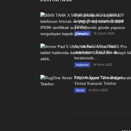
8849 TANK X 5G 1080P 220
Lümen Projeksiyonlu Rugged
Telefon
26 Şubat 2026
Teknoloji
Armor Pad 5 Ultra Dahili
projeksiyon, Pad 5 Pro da
beraberinde...
24 Ekim 2025
Haberler
RugOne Xever 7 Pro Rugged
Termal Kamaralı Telefon
24 Ekim 2025
Genel