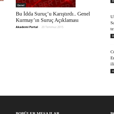
D
Genel
Bu İdda Suruç’u Karıştırdı.. Genel
U
Kurmay’ın Suruç Açıklaması
S
Akademi Portal
-
20 Temmuz 2015
t
Ö
C
E
il
H
POPÜLER MESAJLAR
P