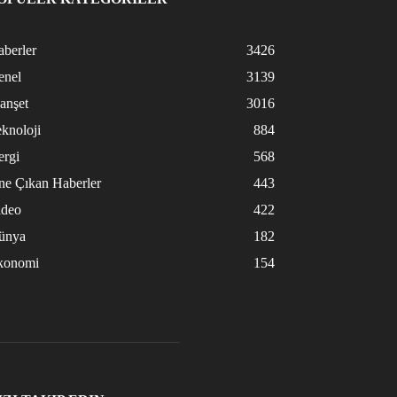
berler
3426
enel
3139
anşet
3016
knoloji
884
ergi
568
ne Çıkan Haberler
443
ideo
422
ünya
182
konomi
154