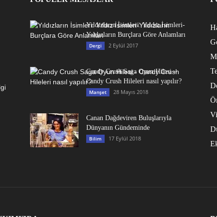
Yıldızların İsimleri: Yıldız İsimleri-
Ha
Yıldızların Burçlara Göre Anlamları
G
2 Eylül 2017
Dergi
M
Te
Candy Crush Saga Oyun Hilesi –
Candy Crush Hileleri nasıl yapılır?
D
28 Mayıs 2018
Manşet
Ö
V
Canan Dağdeviren Buluşlarıyla
Dünyanın Gündeminde
D
17 Eylül 2018
Bilim
E