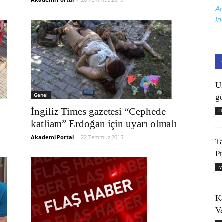
Ar
İn
U
Genel
gö
İngiliz Times gazetesi “Cephede
H
katliam” Erdoğan için uyarı olmalı
Akademi Portal
-
22 Temmuz 2015
T
P
M
K
V