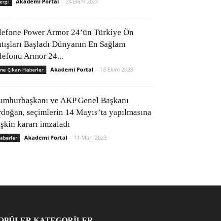
Akademi Portal
-
24 Ekim 2024
ergi
lefone Power Armor 24’ün Türkiye Ön
atışları Başladı Dünyanın En Sağlam
elefonu Armor 24...
Akademi Portal
-
16 Ekim 2023
ne Çıkan Haberler
umhurbaşkanı ve AKP Genel Başkanı
rdoğan, seçimlerin 14 Mayıs’ta yapılmasına
işkin kararı imzaladı
Akademi Portal
-
11 Mart 2023
aberler
OPÜLER KATEGORİLER