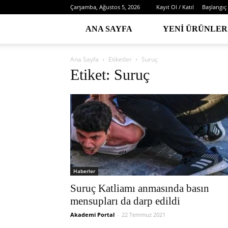
Çarşamba, Ağustos 5, 2026
Kayıt Ol / Katıl
Başlangıç
ANA SAYFA
YENI ÜRÜNLER
Ana Sayfa
Etiketler
Suruç
Etiket: Suruç
Haberler
Suruç Katliamı anmasında basın
mensupları da darp edildi
Akademi Portal
-
22 Temmuz 2021