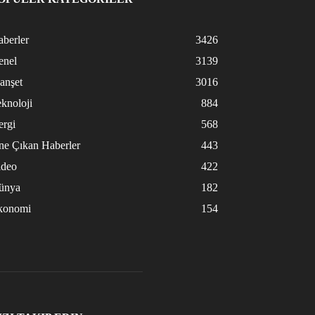
berler
3426
enel
3139
anşet
3016
knoloji
884
ergi
568
ne Çıkan Haberler
443
ideo
422
ünya
182
konomi
154