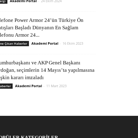
Akademi Portal
-
24 Ekim 2024
ergi
lefone Power Armor 24’ün Türkiye Ön
atışları Başladı Dünyanın En Sağlam
elefonu Armor 24...
Akademi Portal
-
16 Ekim 2023
ne Çıkan Haberler
umhurbaşkanı ve AKP Genel Başkanı
rdoğan, seçimlerin 14 Mayıs’ta yapılmasına
işkin kararı imzaladı
Akademi Portal
-
11 Mart 2023
aberler
OPÜLER KATEGORİLER