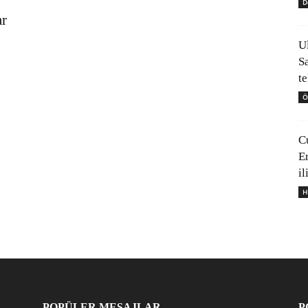
D
ar
U
S
t
Ö
C
E
il
H
POPÜLER MESAJLAR
P