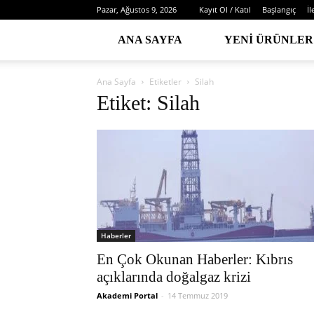
Pazar, Ağustos 9, 2026
Kayıt Ol / Katıl
Başlangıç
İl
ANA SAYFA
YENI ÜRÜNLER
Ana Sayfa
Etiketler
Silah
Etiket: Silah
Haberler
En Çok Okunan Haberler: Kıbrıs
açıklarında doğalgaz krizi
Akademi Portal
-
14 Temmuz 2019