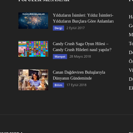
Yıldızların İsimleri: Yıldız İsimleri-
Ha
Yıldızların Burçlara Göre Anlamları
G
2 Eylül 2017
Dergi
M
Te
Candy Crush Saga Oyun Hilesi –
Candy Crush Hileleri nasıl yapılır?
D
28 Mayıs 2018
Manşet
Ö
V
Canan Dağdeviren Buluşlarıyla
Dünyanın Gündeminde
D
17 Eylül 2018
Bilim
E