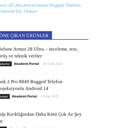
mor 28 Ultra Amiral Gemisi Rugged Telefonu
celemek İçin
Tıklayın
ÖNE ÇIKAN ÜRÜNLER
lefone Armor 28 Ultra – inceleme, test,
rüş ve teknik veriler
Akademi Portal
-
26 Ocak 2025
aberler
ank 2 Pro 8849 Rugged Telefon
rojeksiyonlu Android 14
Akademi Portal
-
4 Ocak 2025
anşet
alp Kırıklığından Daha Kötü Çok Az Şey
ar