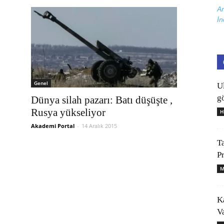
Ar
İn
Genel
U
gö
Dünya silah pazarı: Batı düşüşte ,
Rusya yükseliyor
H
Akademi Portal
-
14 Aralık 2015
T
P
M
K
V