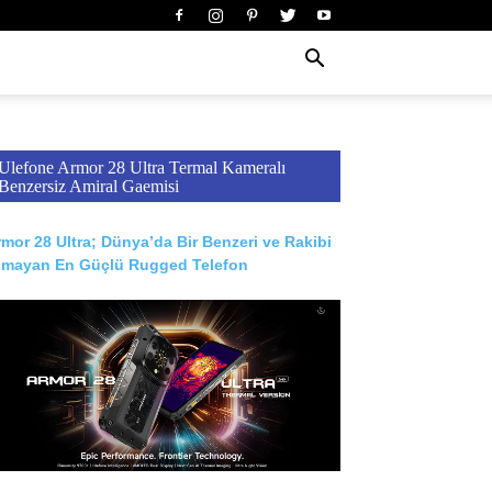
Ulefone Armor 28 Ultra Termal Kameralı
Benzersiz Amiral Gaemisi
mor 28 Ultra; Dünya’da Bir Benzeri ve Rakibi
lmayan En Güçlü Rugged Telefon