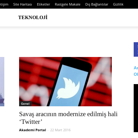
etişim
Site Haritası
Etiketler
Rastgele Makale
Dış Bağlantılar
Gizlilik
TEKNOLOJI
Ar
O
Genel
Savaş aracının modernize edilmiş hali
‘Twitter’
Akademi Portal
-
22 Mart 2016