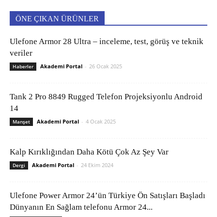
ÖNE ÇIKAN ÜRÜNLER
Ulefone Armor 28 Ultra – inceleme, test, görüş ve teknik
veriler
Akademi Portal
-
26 Ocak 2025
Haberler
Tank 2 Pro 8849 Rugged Telefon Projeksiyonlu Android
14
Akademi Portal
-
4 Ocak 2025
Manşet
Kalp Kırıklığından Daha Kötü Çok Az Şey Var
Akademi Portal
-
24 Ekim 2024
Dergi
Ulefone Power Armor 24’ün Türkiye Ön Satışları Başladı
Dünyanın En Sağlam telefonu Armor 24...