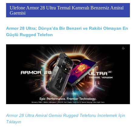
Ulefone Armor 28 Ultra Termal Kameralı Benzersiz Amiral
Gaemisi
Armor 28 Ultra; Dünya’da Bir Benzeri ve Rakibi Olmayan En
Güçlü Rugged Telefon
Armor 28 Ultra Amiral Gemisi Rugged Telefonu İncelemek İçin
Tıklayın