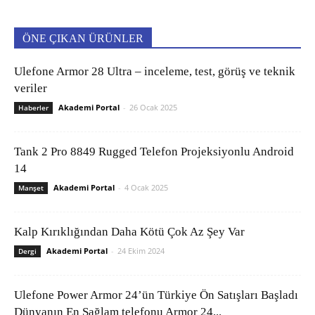
ÖNE ÇIKAN ÜRÜNLER
Ulefone Armor 28 Ultra – inceleme, test, görüş ve teknik
veriler
Akademi Portal
-
26 Ocak 2025
Haberler
Tank 2 Pro 8849 Rugged Telefon Projeksiyonlu Android
14
Akademi Portal
-
4 Ocak 2025
Manşet
Kalp Kırıklığından Daha Kötü Çok Az Şey Var
Akademi Portal
-
24 Ekim 2024
Dergi
Ulefone Power Armor 24’ün Türkiye Ön Satışları Başladı
Dünyanın En Sağlam telefonu Armor 24...