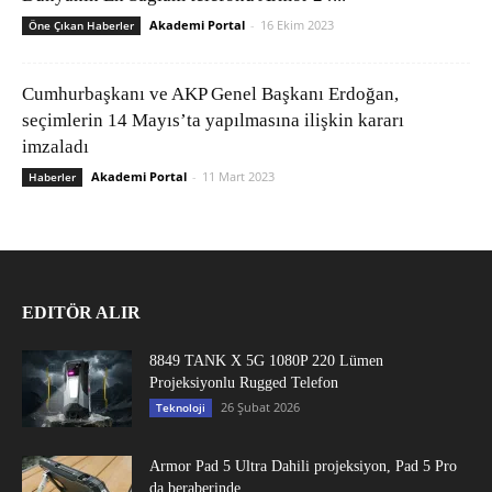
Akademi Portal
-
16 Ekim 2023
Öne Çıkan Haberler
Cumhurbaşkanı ve AKP Genel Başkanı Erdoğan,
seçimlerin 14 Mayıs’ta yapılmasına ilişkin kararı
imzaladı
Akademi Portal
-
11 Mart 2023
Haberler
EDITÖR ALIR
8849 TANK X 5G 1080P 220 Lümen
Projeksiyonlu Rugged Telefon
26 Şubat 2026
Teknoloji
Armor Pad 5 Ultra Dahili projeksiyon, Pad 5 Pro
da beraberinde...