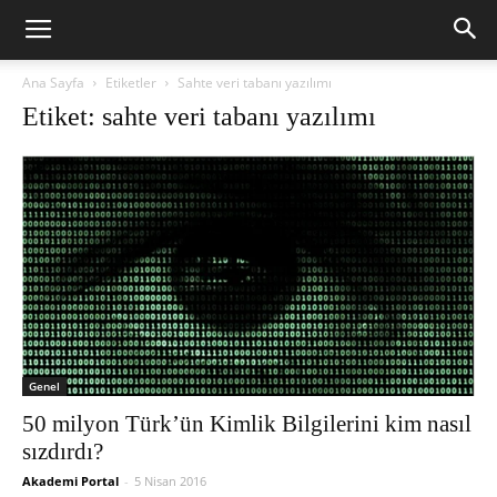
Ana Sayfa
Etiketler
Sahte veri tabanı yazılımı
Etiket: sahte veri tabanı yazılımı
Genel
50 milyon Türk’ün Kimlik Bilgilerini kim nasıl
sızdırdı?
Akademi Portal
-
5 Nisan 2016