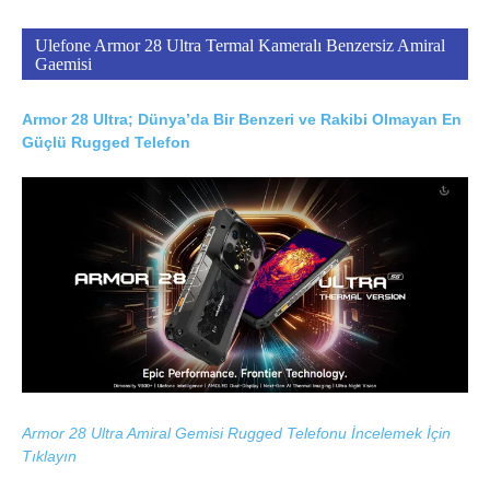
Ulefone Armor 28 Ultra Termal Kameralı Benzersiz Amiral
Gaemisi
Armor 28 Ultra; Dünya’da Bir Benzeri ve Rakibi Olmayan En
Güçlü Rugged Telefon
Armor 28 Ultra Amiral Gemisi Rugged Telefonu İncelemek İçin
Tıklayın