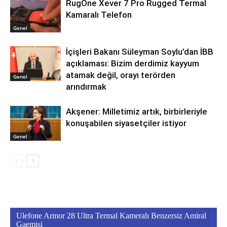
RugOne Xever 7 Pro Rugged Termal
Kamaralı Telefon
Genel
İçişleri Bakanı Süleyman Soylu’dan İBB
açıklaması: Bizim derdimiz kayyum
atamak değil, orayı terörden
Genel
arındırmak
Akşener: Milletimiz artık, birbirleriyle
konuşabilen siyasetçiler istiyor
Genel
Ulefone Armor 28 Ultra Termal Kameralı Benzersiz Amiral
Gaemisi