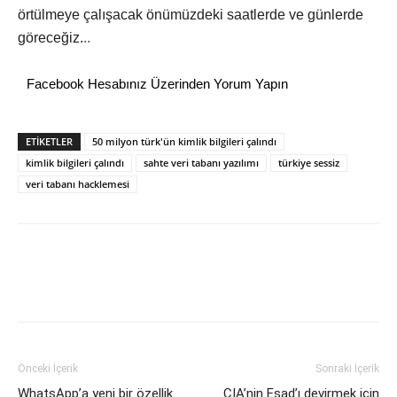
örtülmeye çalışacak önümüzdeki saatlerde ve günlerde
göreceğiz.
..
Facebook Hesabınız Üzerinden Yorum Yapın
ETİKETLER
50 milyon türk'ün kimlik bilgileri çalındı
kimlik bilgileri çalındı
sahte veri tabanı yazılımı
türkiye sessiz
veri tabanı hacklemesi
Önceki İçerik
Sonraki İçerik
WhatsApp’a yeni bir özellik
CIA’nin Esad’ı devirmek için