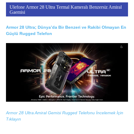
Ulefone Armor 28 Ultra Termal Kameralı Benzersiz Amiral
Gaemisi
Armor 28 Ultra; Dünya’da Bir Benzeri ve Rakibi Olmayan En
Güçlü Rugged Telefon
Armor 28 Ultra Amiral Gemisi Rugged Telefonu İncelemek İçin
Tıklayın