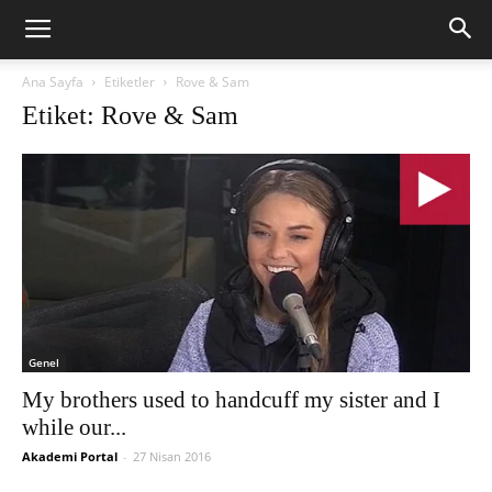
Ana Sayfa
Etiketler
Rove & Sam
Etiket: Rove & Sam
Genel
My brothers used to handcuff my sister and I
while our...
Akademi Portal
-
27 Nisan 2016