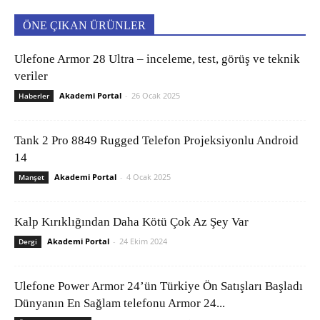
ÖNE ÇIKAN ÜRÜNLER
Ulefone Armor 28 Ultra – inceleme, test, görüş ve teknik
veriler
Akademi Portal
-
26 Ocak 2025
Haberler
Tank 2 Pro 8849 Rugged Telefon Projeksiyonlu Android
14
Akademi Portal
-
4 Ocak 2025
Manşet
Kalp Kırıklığından Daha Kötü Çok Az Şey Var
Akademi Portal
-
24 Ekim 2024
Dergi
Ulefone Power Armor 24’ün Türkiye Ön Satışları Başladı
Dünyanın En Sağlam telefonu Armor 24...