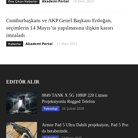
Akademi Portal
-
16 Ekim 2023
Öne Çıkan Haberler
Cumhurbaşkanı ve AKP Genel Başkanı Erdoğan,
seçimlerin 14 Mayıs’ta yapılmasına ilişkin kararı
imzaladı
Akademi Portal
-
11 Mart 2023
Haberler
EDITÖR ALIR
8849 TANK X 5G 1080P 220 Lümen
Projeksiyonlu Rugged Telefon
26 Şubat 2026
Teknoloji
Armor Pad 5 Ultra Dahili projeksiyon, Pad 5 Pro
da beraberinde...
24 Ekim 2025