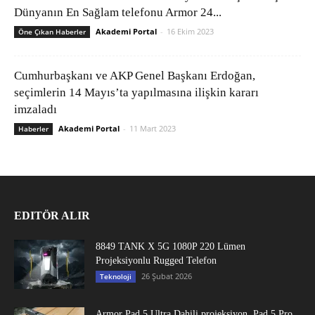
Dünyanın En Sağlam telefonu Armor 24...
Akademi Portal
-
16 Ekim 2023
Öne Çıkan Haberler
Cumhurbaşkanı ve AKP Genel Başkanı Erdoğan,
seçimlerin 14 Mayıs’ta yapılmasına ilişkin kararı
imzaladı
Akademi Portal
-
11 Mart 2023
Haberler
EDITÖR ALIR
8849 TANK X 5G 1080P 220 Lümen
Projeksiyonlu Rugged Telefon
26 Şubat 2026
Teknoloji
Armor Pad 5 Ultra Dahili projeksiyon, Pad 5 Pro