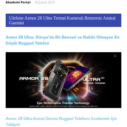
Akademi Portal
-
18 Şubat 2016
Ulefone Armor 28 Ultra Termal Kameralı Benzersiz Amiral
Gaemisi
Armor 28 Ultra; Dünya’da Bir Benzeri ve Rakibi Olmayan En
Güçlü Rugged Telefon
Armor 28 Ultra Amiral Gemisi Rugged Telefonu İncelemek İçin
Tıklayın