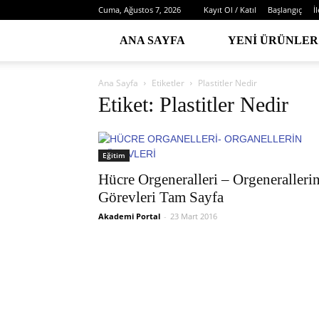
Cuma, Ağustos 7, 2026
Kayıt Ol / Katıl
Başlangıç
İ
ANA SAYFA
YENI ÜRÜNLER
Ana Sayfa
Etiketler
Plastitler Nedir
Etiket: Plastitler Nedir
Eğitim
Hücre Orgeneralleri – Orgeneralleri
Görevleri Tam Sayfa
Akademi Portal
-
23 Mart 2016