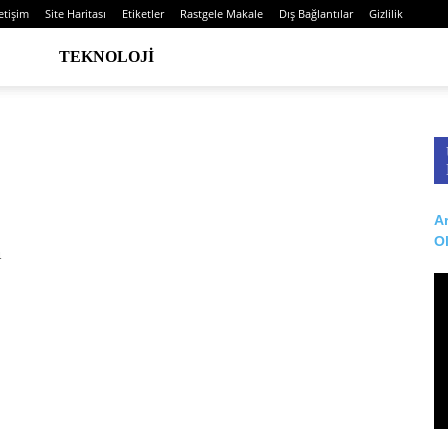
letişim
Site Haritası
Etiketler
Rastgele Makale
Dış Bağlantılar
Gizlilik
TEKNOLOJI
Ar
O
n