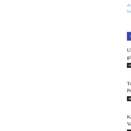
Ar
İn
U
gö
H
T
P
M
K
V