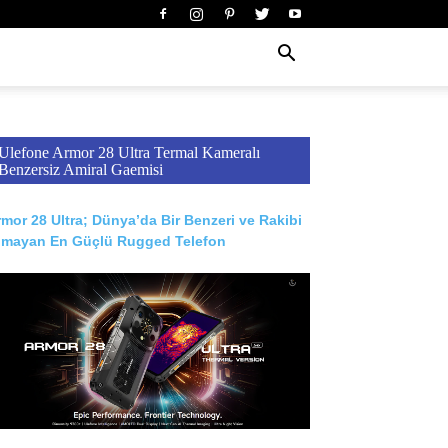
Ulefone Armor 28 Ultra Termal Kameralı
Benzersiz Amiral Gaemisi
mor 28 Ultra; Dünya’da Bir Benzeri ve Rakibi
lmayan En Güçlü Rugged Telefon