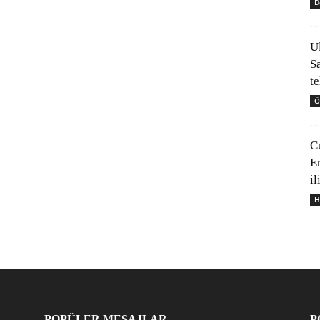
D
U
S
t
Ö
C
E
il
H
POPÜLER MESAJLAR
P