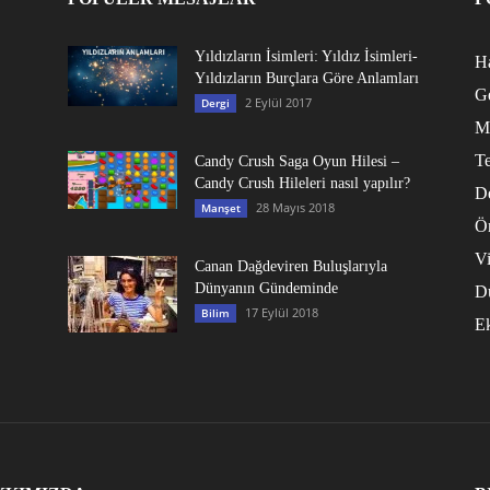
Yıldızların İsimleri: Yıldız İsimleri-
Ha
Yıldızların Burçlara Göre Anlamları
G
2 Eylül 2017
Dergi
M
Te
Candy Crush Saga Oyun Hilesi –
Candy Crush Hileleri nasıl yapılır?
D
28 Mayıs 2018
Manşet
Ö
V
Canan Dağdeviren Buluşlarıyla
Dünyanın Gündeminde
D
17 Eylül 2018
Bilim
E