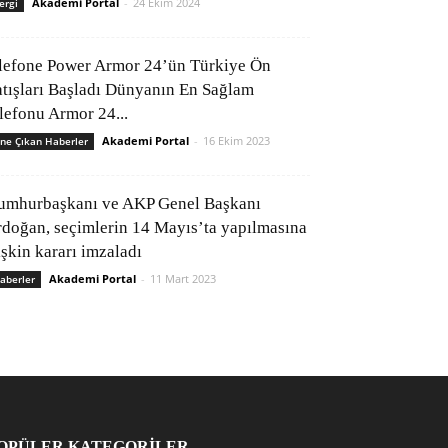
Akademi Portal
-
24 Ekim 2024
ergi
lefone Power Armor 24’ün Türkiye Ön
atışları Başladı Dünyanın En Sağlam
elefonu Armor 24...
Akademi Portal
-
16 Ekim 2023
ne Çıkan Haberler
umhurbaşkanı ve AKP Genel Başkanı
rdoğan, seçimlerin 14 Mayıs’ta yapılmasına
işkin kararı imzaladı
Akademi Portal
-
11 Mart 2023
aberler
OPÜLER KATEGORİLER