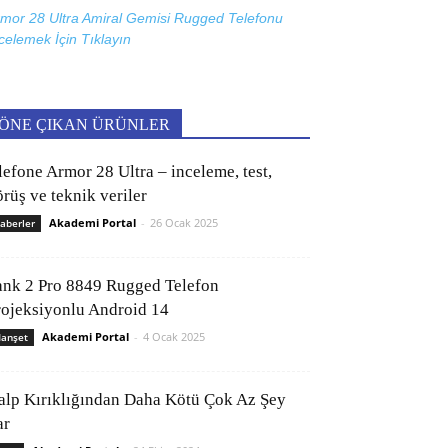
mor 28 Ultra Amiral Gemisi Rugged Telefonu
celemek İçin
Tıklayın
ÖNE ÇIKAN ÜRÜNLER
lefone Armor 28 Ultra – inceleme, test,
rüş ve teknik veriler
Akademi Portal
-
26 Ocak 2025
aberler
ank 2 Pro 8849 Rugged Telefon
rojeksiyonlu Android 14
Akademi Portal
-
4 Ocak 2025
anşet
alp Kırıklığından Daha Kötü Çok Az Şey
ar