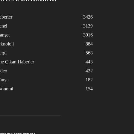
berler
3426
enel
3139
anşet
3016
knoloji
884
ergi
568
ne Çıkan Haberler
443
ideo
422
ünya
182
konomi
154