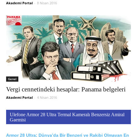
Akademi Portal
-
8 Nisan 2016
Genel
Vergi cennetindeki hesaplar: Panama belgeleri
Akademi Portal
-
4 Nisan 2016
Ulefone Armor 28 Ultra Termal Kameralı Benzersiz Amiral
Gaemisi
Armor 28 Ultra; Dünya’da Bir Benzeri ve Rakibi Olmayan En