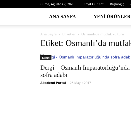
Cuma, Ağustos 7, 2026
Kayıt Ol / Katıl
Başlangıç
İ
ANA SAYFA
YENI ÜRÜNLER
Ana Sayfa
Etiketler
Osmanlı’da mutfak kültürü
Etiket: Osmanlı’da mutfa
Dergi
Dergi – Osmanlı İmparatorluğu’nda
sofra adabı
Akademi Portal
-
28 Mayıs 2017