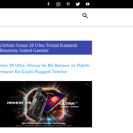
Ulefone Armor 28 Ultra Termal Kameralı
Benzersiz Amiral Gaemisi
mor 28 Ultra; Dünya’da Bir Benzeri ve Rakibi
lmayan En Güçlü Rugged Telefon