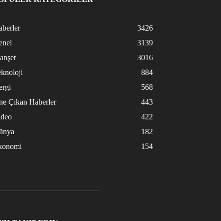
berler
3426
enel
3139
anşet
3016
knoloji
884
ergi
568
ne Çıkan Haberler
443
ideo
422
ünya
182
konomi
154