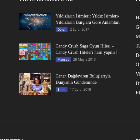
Yıldızların İsimleri: Yıldız İsimleri-
Ha
Yıldızların Burçlara Göre Anlamları
G
2 Eylül 2017
Dergi
M
Te
Candy Crush Saga Oyun Hilesi –
Candy Crush Hileleri nasıl yapılır?
D
28 Mayıs 2018
Manşet
Ö
V
Canan Dağdeviren Buluşlarıyla
Dünyanın Gündeminde
D
17 Eylül 2018
Bilim
E