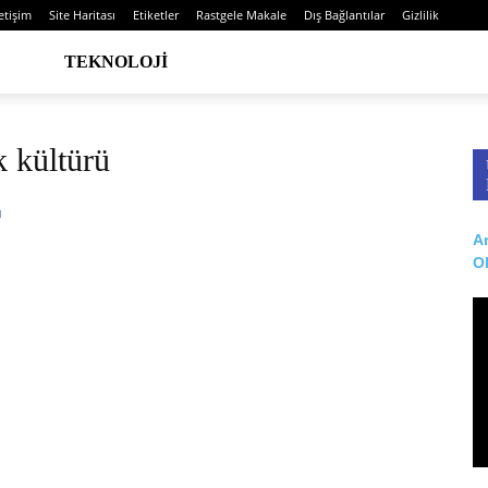
letişim
Site Haritası
Etiketler
Rastgele Makale
Dış Bağlantılar
Gizlilik
TEKNOLOJI
k kültürü
Ar
O