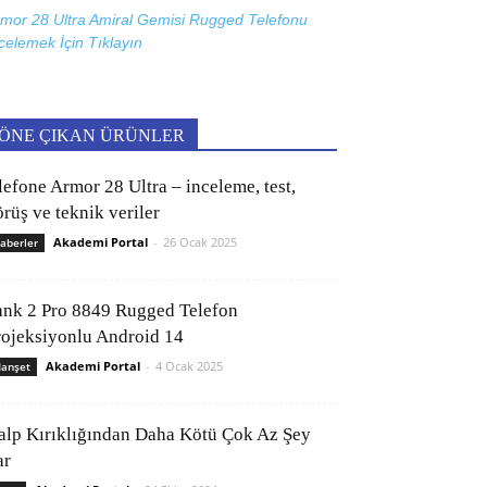
mor 28 Ultra Amiral Gemisi Rugged Telefonu
celemek İçin
Tıklayın
ÖNE ÇIKAN ÜRÜNLER
lefone Armor 28 Ultra – inceleme, test,
rüş ve teknik veriler
Akademi Portal
-
26 Ocak 2025
aberler
ank 2 Pro 8849 Rugged Telefon
rojeksiyonlu Android 14
Akademi Portal
-
4 Ocak 2025
anşet
alp Kırıklığından Daha Kötü Çok Az Şey
ar