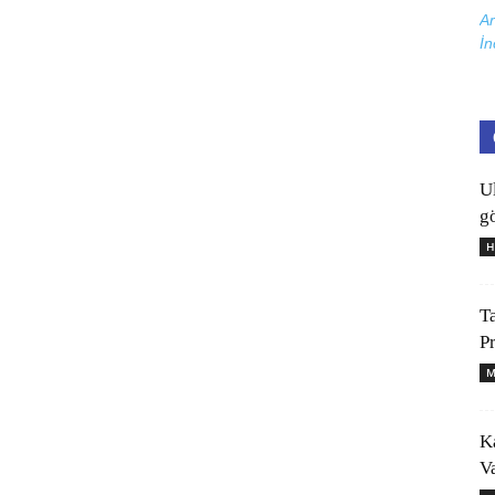
Ar
İn
U
gö
H
T
P
M
K
V