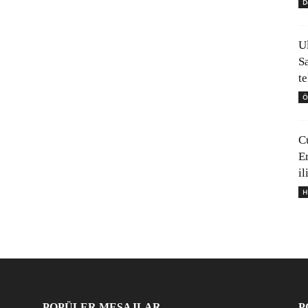
D
U
S
t
Ö
C
E
il
H
POPÜLER MESAJLAR
P