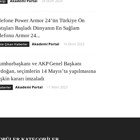
Akademi Portal
-
24 Ekim 2024
ergi
lefone Power Armor 24’ün Türkiye Ön
atışları Başladı Dünyanın En Sağlam
elefonu Armor 24...
Akademi Portal
-
16 Ekim 2023
ne Çıkan Haberler
umhurbaşkanı ve AKP Genel Başkanı
rdoğan, seçimlerin 14 Mayıs’ta yapılmasına
işkin kararı imzaladı
Akademi Portal
-
11 Mart 2023
aberler
OPÜLER KATEGORİLER