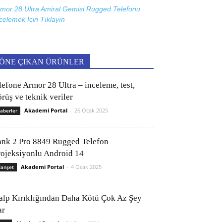
mor 28 Ultra Amiral Gemisi Rugged Telefonu
celemek İçin
Tıklayın
ÖNE ÇIKAN ÜRÜNLER
lefone Armor 28 Ultra – inceleme, test,
rüş ve teknik veriler
Akademi Portal
-
26 Ocak 2025
aberler
ank 2 Pro 8849 Rugged Telefon
rojeksiyonlu Android 14
Akademi Portal
-
4 Ocak 2025
anşet
alp Kırıklığından Daha Kötü Çok Az Şey
ar