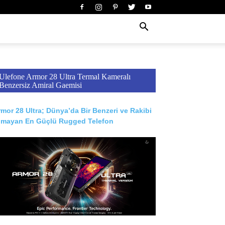
Ulefone Armor 28 Ultra Termal Kameralı
Benzersiz Amiral Gaemisi
mor 28 Ultra; Dünya’da Bir Benzeri ve Rakibi
lmayan En Güçlü Rugged Telefon