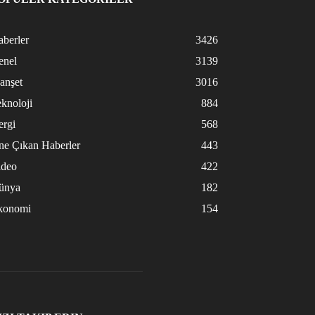
berler
3426
enel
3139
anşet
3016
knoloji
884
ergi
568
ne Çıkan Haberler
443
ideo
422
ünya
182
konomi
154