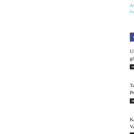
Ar
İn
U
gö
H
T
P
M
K
V