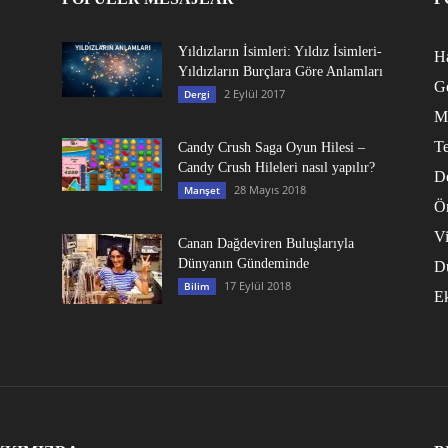
Yıldızların İsimleri: Yıldız İsimleri-
Ha
Yıldızların Burçlara Göre Anlamları
G
2 Eylül 2017
Dergi
M
Te
Candy Crush Saga Oyun Hilesi –
Candy Crush Hileleri nasıl yapılır?
D
28 Mayıs 2018
Manşet
Ö
V
Canan Dağdeviren Buluşlarıyla
Dünyanın Gündeminde
D
17 Eylül 2018
Bilim
E