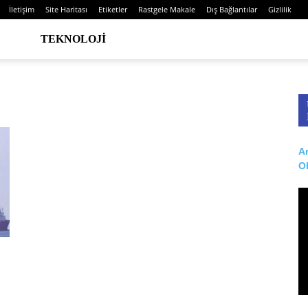
İletişim
Site Haritası
Etiketler
Rastgele Makale
Dış Bağlantılar
Gizlilik
TEKNOLOJI
Ar
O