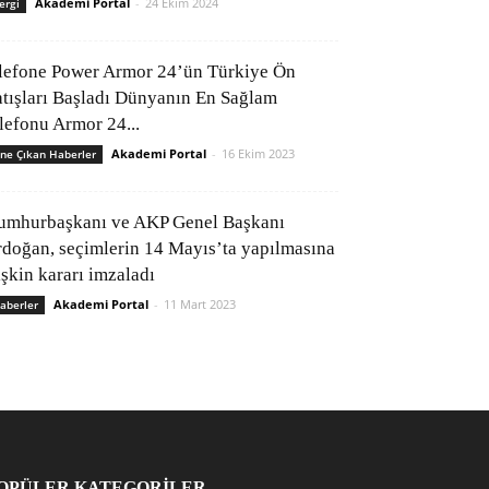
Akademi Portal
-
24 Ekim 2024
ergi
lefone Power Armor 24’ün Türkiye Ön
atışları Başladı Dünyanın En Sağlam
elefonu Armor 24...
Akademi Portal
-
16 Ekim 2023
ne Çıkan Haberler
umhurbaşkanı ve AKP Genel Başkanı
rdoğan, seçimlerin 14 Mayıs’ta yapılmasına
işkin kararı imzaladı
Akademi Portal
-
11 Mart 2023
aberler
OPÜLER KATEGORİLER