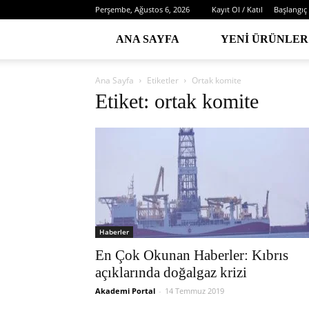
Perşembe, Ağustos 6, 2026
Kayıt Ol / Katıl
Başlangıç
ANA SAYFA
YENI ÜRÜNLER
Ana Sayfa
Etiketler
Ortak komite
Etiket: ortak komite
Haberler
En Çok Okunan Haberler: Kıbrıs
açıklarında doğalgaz krizi
Akademi Portal
-
14 Temmuz 2019