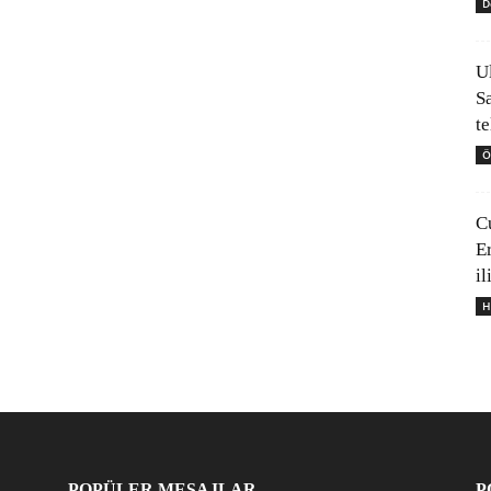
D
U
S
t
Ö
C
E
il
H
POPÜLER MESAJLAR
P