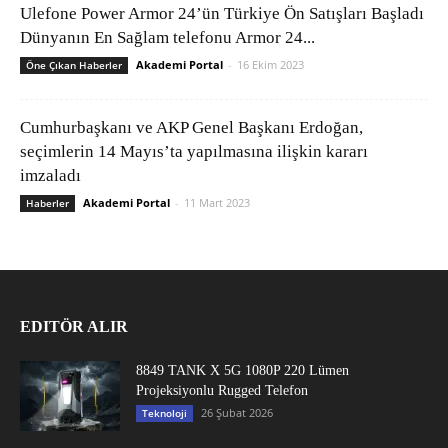
Ulefone Power Armor 24’ün Türkiye Ön Satışları Başladı
Dünyanın En Sağlam telefonu Armor 24...
Akademi Portal
-
16 Ekim 2023
Öne Çıkan Haberler
Cumhurbaşkanı ve AKP Genel Başkanı Erdoğan,
seçimlerin 14 Mayıs’ta yapılmasına ilişkin kararı
imzaladı
Akademi Portal
-
11 Mart 2023
Haberler
EDITÖR ALIR
8849 TANK X 5G 1080P 220 Lümen
Projeksiyonlu Rugged Telefon
26 Şubat 2026
Teknoloji