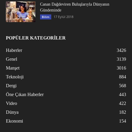
Canan Dağdeviren Buluşlarıyla Dünyanın
Gündeminde
17 Eylül 2018
Bilim
POPÜLER KATEGORİLER
Haberler
3426
Genel
3139
Manşet
3016
Teknoloji
884
Dergi
568
Öne Çıkan Haberler
443
Video
422
Dünya
182
Ekonomi
154