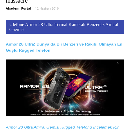
massacre
Akademi Portal
-
12 Haziran 2016
Ulefone Armor 28 Ultra Termal Kameralı Benzersiz Amiral
Gaemisi
Armor 28 Ultra; Dünya’da Bir Benzeri ve Rakibi Olmayan En
Güçlü Rugged Telefon
Armor 28 Ultra Amiral Gemisi Rugged Telefonu İncelemek İçin