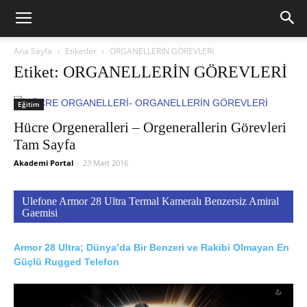
Ana Sayfa
Etiketler
ORGANELLERİN GÖREVLERİ
Etiket: ORGANELLERİN GÖREVLERİ
Eğitim
Hücre Orgeneralleri – Orgenerallerin Görevleri
Tam Sayfa
Akademi Portal
-
23 Mart 2016
Ulefone Armor 28 Ultra Termal Kameralı Benzersiz Amiral
Gaemisi
Armor 28 Ultra; Dünya’da Bir Benzeri ve Rakibi Olmayan En
Güçlü Rugged Telefon