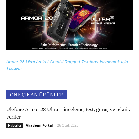
Armor 28 Ultra Amiral Gemisi Rugged Telefonu İncelemek İçin
Tıklayın
ÖNE ÇIKAN ÜRÜNLER
Ulefone Armor 28 Ultra – inceleme, test, görüş ve teknik
veriler
Akademi Portal
-
26 Ocak 2025
Haberler