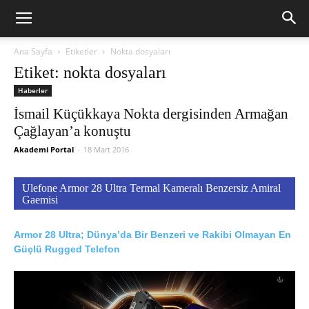
Ana Sayfa
Etiketler
Nokta dosyaları
Etiket: nokta dosyaları
Haberler
İsmail Küçükkaya Nokta dergisinden Armağan
Çağlayan’a konuştu
Akademi Portal
-
18 Mart 2016
Ulefone Armor 28 Ultra Termal Kameralı Benzersiz Amiral
Gaemisi
Armor 28 Ultra; Dünya’da Bir Benzeri ve Rakibi Olmayan En
Güçlü Rugged Telefon