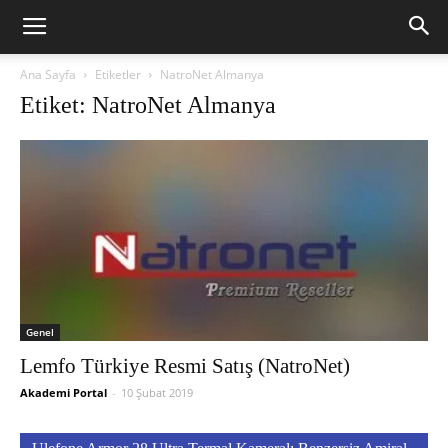
Ana Sayfa
Etiketler
NatroNet Almanya
Etiket: NatroNet Almanya
Genel
Lemfo Türkiye Resmi Satış (NatroNet)
Akademi Portal
-
10 Şubat 2019