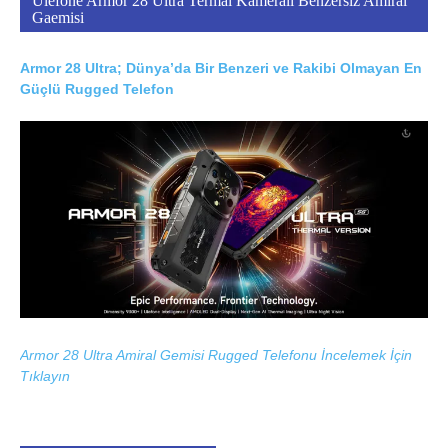
Ulefone Armor 28 Ultra Termal Kameralı Benzersiz Amiral
Gaemisi
Armor 28 Ultra; Dünya’da Bir Benzeri ve Rakibi Olmayan En
Güçlü Rugged Telefon
Armor 28 Ultra Amiral Gemisi Rugged Telefonu İncelemek İçin
Tıklayın