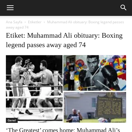
Ana Sayfa
Etiketler
Muhammad Ali obituary: Boxing legend passes
away aged 74
Etiket: Muhammad Ali obituary: Boxing
legend passes away aged 74
Genel
‘The Greatest’ comes home: Muhammad Ali’s