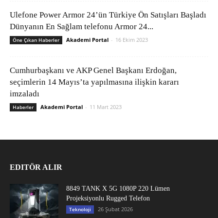
Ulefone Power Armor 24’ün Türkiye Ön Satışları Başladı
Dünyanın En Sağlam telefonu Armor 24...
Akademi Portal
-
16 Ekim 2023
Öne Çıkan Haberler
Cumhurbaşkanı ve AKP Genel Başkanı Erdoğan,
seçimlerin 14 Mayıs’ta yapılmasına ilişkin kararı
imzaladı
Akademi Portal
-
11 Mart 2023
Haberler
EDITÖR ALIR
8849 TANK X 5G 1080P 220 Lümen
Projeksiyonlu Rugged Telefon
26 Şubat 2026
Teknoloji