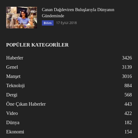
Canan Dağdeviren Buluşlarıyla Dünyanın
Gündeminde
17 Eylül 2018
Bilim
POPÜLER KATEGORİLER
Haberler
3426
Genel
3139
Manşet
3016
Teknoloji
884
Dergi
568
Öne Çıkan Haberler
443
Video
422
Dünya
182
Ekonomi
154