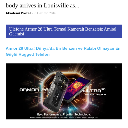
body arrives in Louisville as...
Akademi Portal
-
6 Haziran 2016
Ulefone Armor 28 Ultra Termal Kameralı Benzersiz Amiral
Gaemisi
Armor 28 Ultra; Dünya’da Bir Benzeri ve Rakibi Olmayan En
Güçlü Rugged Telefon