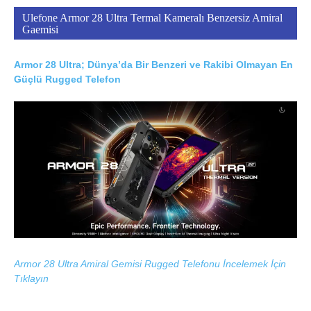
Ulefone Armor 28 Ultra Termal Kameralı Benzersiz Amiral
Gaemisi
Armor 28 Ultra; Dünya’da Bir Benzeri ve Rakibi Olmayan En
Güçlü Rugged Telefon
Armor 28 Ultra Amiral Gemisi Rugged Telefonu İncelemek İçin
Tıklayın