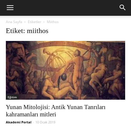
Ana Sayfa
Etiketler
Miithos
Etiket: miithos
Eğitim
Yunan Mitolojisi: Antik Yunan Tanrıları
kahramanları mitleri
Akademi Portal
-
10 Ocak 2019