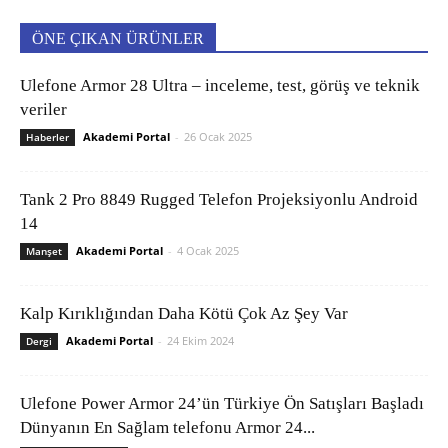
ÖNE ÇIKAN ÜRÜNLER
Ulefone Armor 28 Ultra – inceleme, test, görüş ve teknik
veriler
Akademi Portal
-
26 Ocak 2025
Haberler
Tank 2 Pro 8849 Rugged Telefon Projeksiyonlu Android
14
Akademi Portal
-
4 Ocak 2025
Manşet
Kalp Kırıklığından Daha Kötü Çok Az Şey Var
Akademi Portal
-
24 Ekim 2024
Dergi
Ulefone Power Armor 24’ün Türkiye Ön Satışları Başladı
Dünyanın En Sağlam telefonu Armor 24...